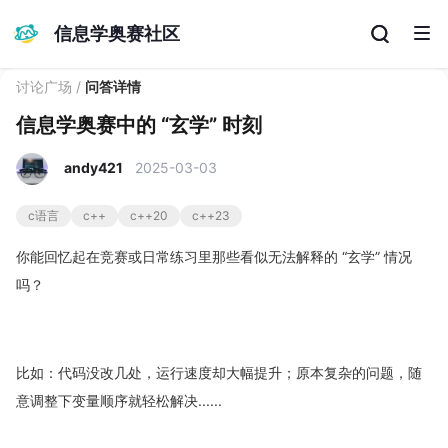
信息学奥赛社区
讨论广场
/
问答详情
信息学奥赛中的 “玄学” 时刻
andy421
2025-03-03
c语言
c++
c++20
c++23
你能回忆起在竞赛或日常练习里那些看似无法解释的 “玄学” 情况
吗？
比如：代码没改几处，运行速度却大幅提升；原本复杂的问题，随
意调整下变量顺序就轻松解决......