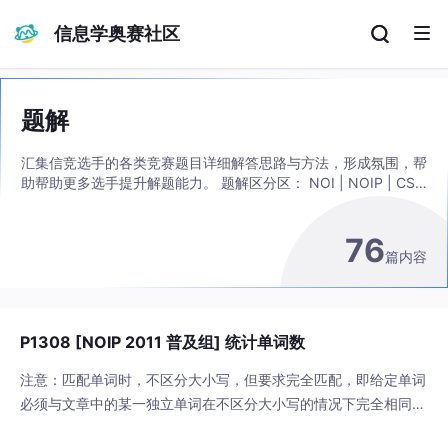
信息学奥赛社区
题解
汇集信竞选手的各类竞赛题目详细解答思路与方法，形成氛围，帮
助帮助更多选手提升解题能力。 题解区分区： NOI | NOIP | CSP
| CF | AT | MX | 上海月赛 | 洛谷 | 其他 题解区【标题格式】为：
题解 | 分类 | 场次 | 题目名称 | 题解 如：题解：MX | 【MX-J9】
76
梦熊 J 组 · 苹果赛 & LSOT Round 3 | [LSOT-3] 嗯欧哎
篇内容
P1308 [NOIP 2011 普及组] 统计单词数
注意：匹配单词时，不区分大小写，但要求完全匹配，即给定单词
必须与文章中的某一独立单词在不区分大小写的情况下完全相同
（参见样例 1），如果给定单词仅是文章中某一单词的一部分则不