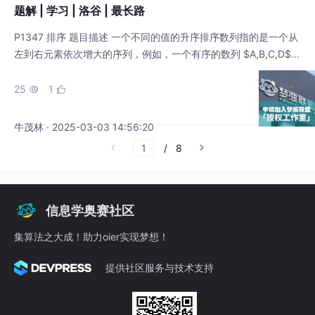
题解 | 学习 | 洛谷 | 最长路
P1347 排序 题目描述 一个不同的值的升序排序数列指的是一个从
左到右元素依次增大的序列，例如，一个有序的数列 $A,B,C,D$
表示 $A<B,B<C,C<D$。在这道题中，我们将给你一系列形如 $A
<B$ 的关系，并要求你判断是否能够根据这些关系确定这个数列
25
1


的顺序。 输入格式 第一行有两个正整数 $n,m$，$n$ 表示需要排
序的元素数量，$2\leq n\leq
牛茂林 · 2025-03-03 14:56:20
/
8
信息学奥赛社区
集算法之大成！助力oier实现梦想！
提供社区服务与技术支持