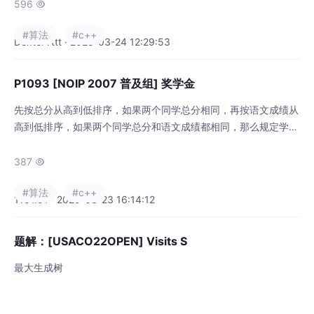
算匹配（参见样例 2）。一行，如果在文章中找到给定单词则输出
596

两个整数，两个整数之间用一个空格隔开，分别是单词在文章中出
#算法
#c++
现的次数和第一次出现的位置（即在文章中第一次出现时，单词首
DexterYttt · 2025-03-24 12:29:53
字母在文章中的位置，位置从 0 开始）；一般的文本
P1093 [NOIP 2007 普及组] 奖学金
先按总分从高到低排序，如果两个同学总分相同，再按语文成绩从
高到低排序，如果两个同学总分和语文成绩都相同，那么规定学号
小的同学排在前面，这样，每个学生的排序是唯一确定的。第 j 行
的 3 个数字依次表示学号为 j−1 的学生的语文、数学、英语的成
387

绩。这两名同学的总分都是 279 (总分等于输入的语文、数学、英
#算法
#c++
语三科成绩之和) ，但学号为 7 的学生语文成绩更高一些。任务：
1101.01 · 2025-03-23 16:14:12
先根据输入的 3 门课的成绩
题解：[USACO22OPEN] Visits S
最大生成树