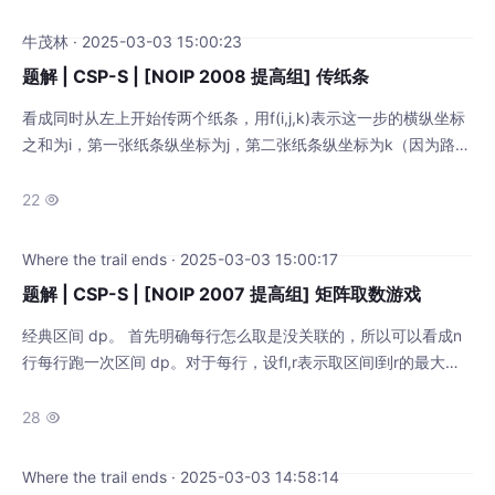
这篇参考文献的话就不用再看它了）。 假设洛谷博客里面一共有
$n(n\le10^5)$ 篇文章（编号为 1 到 $n$）以及 $m(m\le10^6)$
牛茂林 · 2025-03-03 15:00:23
题解 | CSP-S | [NOIP 2008 提高组] 传纸条
看成同时从左上开始传两个纸条，用f(i,j,k)表示这一步的横纵坐标
之和为i，第一张纸条纵坐标为j，第二张纸条纵坐标为k（因为路径
不重合，所以j≠k，不妨令j<k）。可以看出每走一步纸条的横纵坐
标之和都会加一，所以i其实就是传递的次数+2. 每个状态可以由以
22

下4种情况转移而来： 第一张纸条由上面，第二张纸条由上面 f(i,j,
k)=max{f(i,j,k),f(i-1,j-1,k-1)+a[
Where the trail ends · 2025-03-03 15:00:17
题解 | CSP-S | [NOIP 2007 提高组] 矩阵取数游戏
经典区间 dp。 首先明确每行怎么取是没关联的，所以可以看成n
行每行跑一次区间 dp。对于每行，设fl,r​表示取区间l到r的最大
值，这明显从大区间向小区间转移，但这里说一下从小区间向大区
间转移。 对于一个区间，它乘的2i的这个i是第i次取数，就应等于
28

区间长度，一个长度为len的区间从len−1转移得到，所以每次转移
乘2就可以解决答案乘2i的问题。这里要好好体会。 记ai​表示这一
Where the trail ends · 2025-03-03 14:58:14
行的第i个数，对