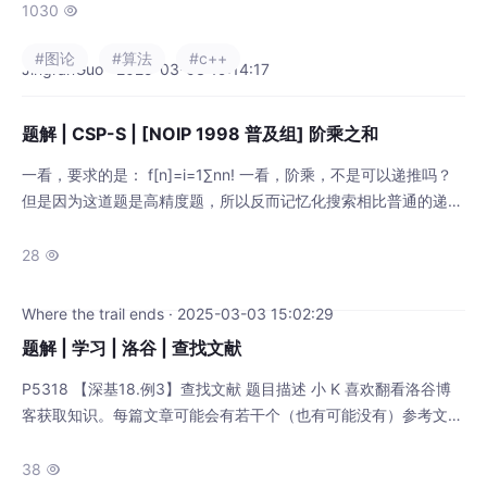
1030

#图论
#算法
#c++
JingranGuo · 2025-03-03 19:14:17
题解 | CSP-S | [NOIP 1998 普及组] 阶乘之和
一看，要求的是： f[n]=i=1∑n​n! 一看，阶乘，不是可以递推吗？
但是因为这道题是高精度题，所以反而记忆化搜索相比普通的递推
更加好写。 因为n≤50，所以我们需要维护的高精度乘法其实只需
要两位数（用于已经得到的阶乘结果与下一项相乘），其实就是高
28

精度乘上低精度的半高精度乘法，不需要正宗的高精度乘法来维
护。 所以上手一个半高精度乘法和一个高精度加法（用于维护已
Where the trail ends · 2025-03-03 15:02:29
经得到的x!和已经得到的f[x−
题解 | 学习 | 洛谷 | 查找文献
P5318 【深基18.例3】查找文献 题目描述 小 K 喜欢翻看洛谷博
客获取知识。每篇文章可能会有若干个（也有可能没有）参考文献
的链接指向别的博客文章。小 K 求知欲旺盛，如果他看了某篇文
章，那么他一定会去看这篇文章的参考文献（如果他之前已经看过
38
