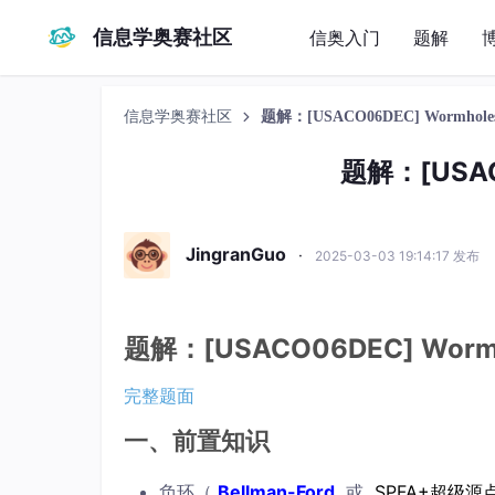
信息学奥赛社区
信奥入门
题解
信息学奥赛社区
题解：[USACO06DEC] Wormhole
题解：[USAC
JingranGuo
·
2025-03-03 19:14:17 发布
题解：[USACO06DEC] Wormh
完整题面
一、前置知识
负环（
Bellman-Ford
或
SPFA+超级源