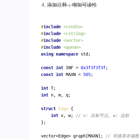
添加注释，增加可读性
#
include
<cstdio>
#
include
<cstring>
#
include
<vector>
#
include
<queue>
using
namespace
 std;

const
int
 INF = 
0x3f3f3f3f
const
int
 MAXN = 
505
;

int
int
 n, m, q;

struct
Edge
 {

int
 v, w; 
// v: 目标节点, w: 边权
};

vector<Edge> graph[MAXN]; 
// 邻接表存储图