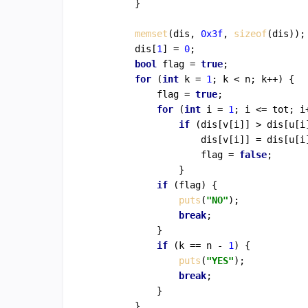
        }

memset
(dis, 
0x3f
, 
sizeof
(dis));

        dis[
1
] = 
0
;

bool
 flag = 
true
;

for
 (
int
 k = 
1
; k < n; k++) {

            flag = 
true
;

for
 (
int
 i = 
1
; i <= tot; i+
if
 (dis[v[i]] > dis[u[i]
                    dis[v[i]] = dis[u[i]
                    flag = 
false
;

                }

if
 (flag) {

puts
(
"NO"
);

break
;

            }

if
 (k == n - 
1
) {

puts
(
"YES"
);

break
;

            }

        }
