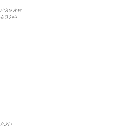
点的入队次数
否在队列中
在队列中