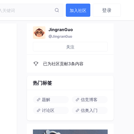
登录
加入社区
JingranGuo
@JingranGuo
关注
已为社区贡献3条内容
热门标签
题解
信竞博客
讨论区
信奥入门