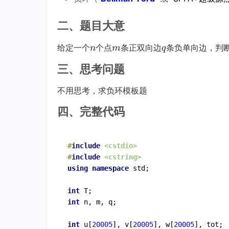
二、题目大意
n
m
q
给定一个
个点
条正双向边
条负单向边，判
n
m
q
n
m
q
三、思考问题
不用思考，求负环模板题
四、完整代码
#
include
<cstdio>
#
include
<cstring>
using
namespace
 std;

int
int
 n, m, q;

int
 u[
20005
], v[
20005
], w[
20005
], tot;
