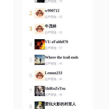
总声望值：73
w990712
2
总声望值：62
牛茂林
3
总声望值：61
VU-zFaith870
4
总声望值：57
Where the trail ends
5
总声望值：41
Lemon233
6
总声望值：41
ShiRoZeTsu
7
总声望值：40
爱玩火影的村里人
8