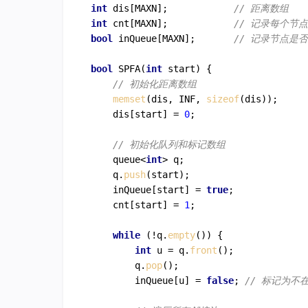
int
 dis[MAXN];            
// 距离数组
int
 cnt[MAXN];            
// 记录每个节
bool
 inQueue[MAXN];       
// 记录节点是
bool
SPFA
(
int
 start)
{

// 初始化距离数组
memset
(dis, INF, 
sizeof
(dis));

    dis[start] = 
0
;

// 初始化队列和标记数组
    queue<
int
> q;

    q.
push
(start);

    inQueue[start] = 
true
;

    cnt[start] = 
1
;

while
 (!q.
empty
()) {

int
 u = q.
front
();

        q.
pop
();

        inQueue[u] = 
false
; 
// 标记为不