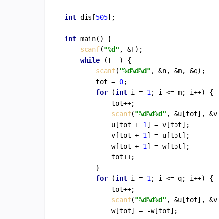
int
 dis[
505
];

int
main
()
{

scanf
(
"%d"
, &T);

while
 (T--) {

scanf
(
"%d%d%d"
, &n, &m, &q);

        tot = 
0
;

for
 (
int
 i = 
1
; i <= m; i++) {

            tot++;

scanf
(
"%d%d%d"
, &u[tot], &v
            u[tot + 
1
] = v[tot];

            v[tot + 
1
] = u[tot];

            w[tot + 
1
] = w[tot];

            tot++;

        }

for
 (
int
 i = 
1
; i <= q; i++) {

            tot++;

scanf
(
"%d%d%d"
, &u[tot], &v
            w[tot] = -w[tot];
