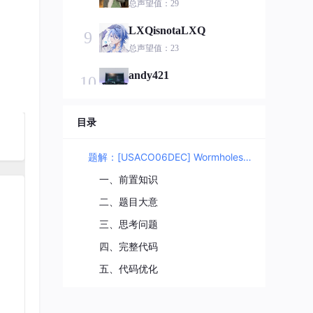
总声望值：29
LXQisnotaLXQ
9
总声望值：23
andy421
10
总声望值：23
Tixkos
目录
11
总声望值：21
题解：[USACO06DEC] Wormholes G
云小安
12
一、前置知识
总声望值：21
二、题目大意
qq_35266323
13
三、思考问题
总声望值：21
四、完整代码
m0_67705742
14
五、代码优化
总声望值：21
Redshift_Shine
15