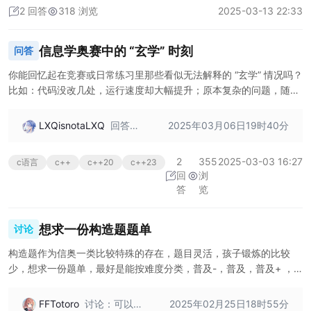
感谢
2 回答
318 浏览
2025-03-13 22:33
大
佬！！！
求大
信息学奥赛中的 “玄学” 时刻
问答
佬的
洛谷
你能回忆起在竞赛或日常练习里那些看似无法解释的 “玄学” 情况吗？
用户
比如：代码没改几处，运行速度却大幅提升；原本复杂的问题，随意
名
调整下变量顺序就轻松解决...... 分享这些奇妙经历，一起探讨背后可
（关
能隐藏的计算机原理或者偶然因素
LXQisnotaLXQ
回答：
2025年03月06日19时40分
注一
我省选
下）
D1T2喜
2
355
2025-03-03 16:27
c语言
c++
c++20
c++23
提零
回
浏
分，改
答
览
了几个
字符就
变成10
想求一份构造题题单
讨论
0分
了。并
构造题作为信奥一类比较特殊的存在，题目灵活，孩子锻炼的比较
非玄
少，想求一份题单，最好是能按难度分类，普及-，普及，普及+ ，
学。我
想让孩子专门练一练～ 或是有好的学习建议，也您的感谢分享～ 再
条件写
次感谢～
FFTotoro
讨论：可以跟
2025年02月25日18时55分
反了当