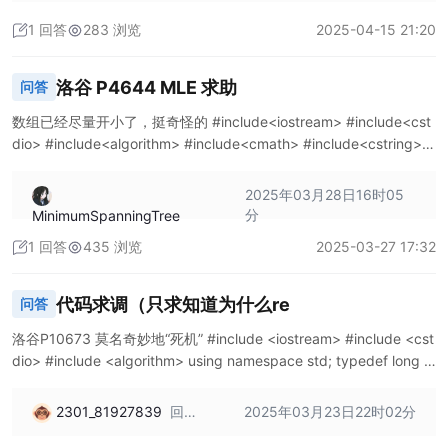
接：A.
1 回答
283 浏览
2025-04-15 21:20
等式 -
2025
-- 星
洛谷 P4644 MLE 求助
问答
航计划
--四月
数组已经尽量开小了，挺奇怪的 #include<iostream> #include<cst
份 --
dio> #include<algorithm> #include<cmath> #include<cstring> u
基础算
sing namespace std; typedef long long ll; const int N=10100,M=
法【订
87
回
2025年03月28日16时05
正】 -
答：
分
MinimumSpanningTree
比赛 -
已
梦熊联
1 回答
435 浏览
2025-03-27 17:32
解
盟
决，
此
代码求调（只求知道为什么re
问答
贴
结
洛谷P10673 莫名奇妙地“死机” #include <iostream> #include <cst
dio> #include <algorithm> using namespace std; typedef long lo
ng ll; const int N=1e6+10; int n,q; ll num=0; ll c1[N],c2[N];//num,
w
2301_81927839
回
2025年03月23日22时02分
答：