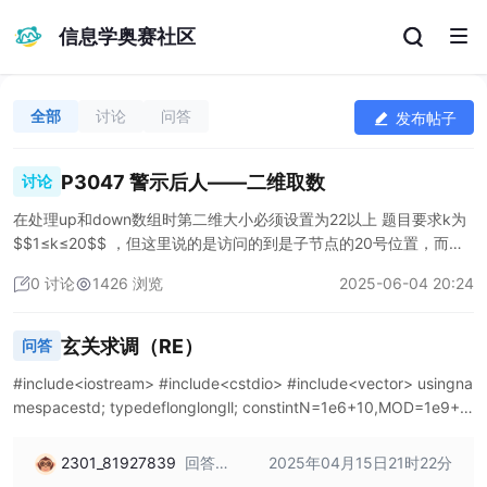
信息学奥赛社区
全部
讨论
问答
发布帖子
P3047 警示后人——二维取数
讨论
在处理up和down数组时第二维大小必须设置为22以上 题目要求k为
$$1≤k≤20$$ ，但这里说的是访问的到是子节点的20号位置，而非
父节点。 不然开到只用访问18和19号子节点，但#4和#7还有20、2
0 讨论
1426 浏览
2025-06-04 20:24
1和22号节点呢。 为保证有足够的缓冲区，尽量开到22往上。 以后
再也不敢小范围数据就开大加1咯…
玄关求调（RE）
问答
#include<iostream> #include<cstdio> #include<vector> usingna
mespacestd; typedeflonglongll; constintN=1e6+10,MOD=1e9+7;
intn; lldp[4][N]; intmain() { scanf("%d",&n); dp[
2301_81927839
回答：
2025年04月15日21时22分
原题链