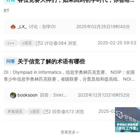
去自己什么建议
RT
_LX_
讨论：别学OI
2025年02月25日19时40分
2025-02-25 09:53
2 讨论
384 浏览
c++
c语言
关于信竞了解的术语有哪些
问答
OI：Olympiad in Informatics，信息学奥林匹克竞赛。 NOIP：全国
青少年信息学奥林匹克联赛，省级联赛，分普及组和提高组。 NOI：
全国青少年信息学奥林匹克竞赛，国内省级代表队最高水平的大赛。
IOI：国际信息学奥林匹克竞赛，面向全世界中学生的信息学学科竞
booksoon
回答：Sinkta
2025年12月12日16时52分
赛。 ACM-ICPC：国际大学生程序设计竞赛，全球最具影响力的大学
nk - 博客园
生程序设计竞赛。 AK：All Kill，指在比赛中
2025-02-19 18:55
2 回答
573 浏览
开发语言
c语言
查看更多