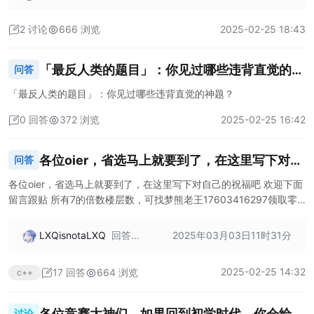
着这篇文章学
时样例
习，文章里阐
过了
2 讨论
666 浏览
2025-02-25 18:43
述了很多相关
题目的技巧，
里面也附有一
「最反人类的题目」：你见过哪些违背直觉的神
问答
些例题。 平常
题？
可以直接上 C
「最反人类的题目」：你见过哪些违背直觉的神题？
odeforces 做
构造题（标签
0 回答
372 浏览
2025-02-25 16:42
选择“Constru
ctive Algorith
各位oier，省选马上就要到了，在这里写下对自
问答
ms”），选择
合适自己的难
己的祝福吧
各位oier，省选马上就要到了，在这里写下对自己的祝福吧 欢迎下面
度进行练习。
留言跟贴 所有7的倍数楼层数，可找梦熊老王17603416297领取零
度可乐一瓶
LXQisnotaLXQ
回答：
2025年03月03日11时31分
我要获
得零度
2025-02-25 14:32
17 回答
664 浏览
c++
可乐了
各位竞赛大神们，如果回到初学时代，你会给过
讨论