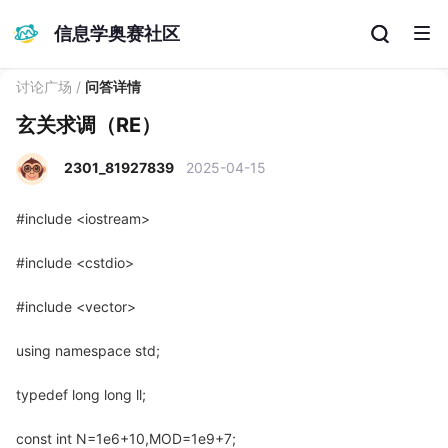
信息学奥赛社区
讨论广场
/
问答详情
玄关求调（RE）
2301_81927839
2025-04-15
#include <iostream>
#include <cstdio>
#include <vector>
using namespace std;
typedef long long ll;
const int N=1e6+10,MOD=1e9+7;