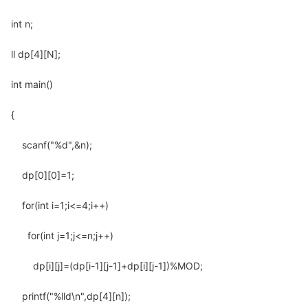
int n;
ll dp[4][N];
int main()
{
scanf("%d",&n);
dp[0][0]=1;
for(int i=1;i<=4;i++)
for(int j=1;j<=n;j++)
dp[i][j]=(dp[i-1][j-1]+dp[i][j-1])%MOD;
printf("%lld\n",dp[4][n]);