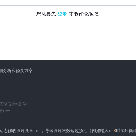
您需要先
登录
才能评论/回答
分析和修复方案： 

动态修改的n影响
有n++
+ 会动态修改循环变量 n ，导致循环次数远超预期（例如输入n=
3
时实际循环