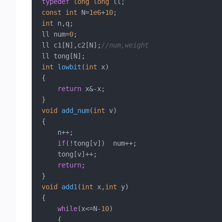
typedef
long
long
const
int
 N=
1e6
+
10
int
 n,q;

ll num=
0
;

ll c1[N],c2[N];
//num,weight
int
lowbit
(
int
 x)
{

return
 x&-x;

void
add_num
(
int
 v)
{

	n++;

if
(!tong[v])  num++;

	tong[v]++;

return
;

void
add1
(
int
 x,
int
 y)
{

while
(x<=N
-10
)

	{
