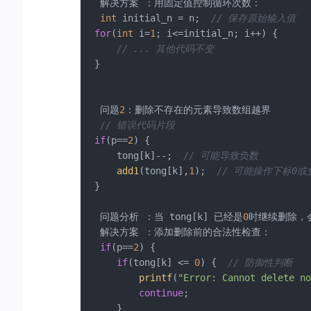
add_num
(tmp);

 解决方案 ：用固定值控制循环次数： 

add1
(tong[tmp],
1
);

int
 initial_n = n;  
// 保存原始输入值
if
(tong[tmp]
-1
!=
0
)  
add1
(tong[tmp]
-1
,
-1
for
(
int
 i=
1
; i<=initial_n; i++) {

add2
(tong[tmp],tong[tmp]);

// ... 其他代码不变
if
(tong[tmp]
-1
!=
0
)  
add2
(tong[tmp]
-1
,-t
}

printf
(
"%d\n"
,i);

	}

while
(q--)

 问题
2
：删除不存在的元素导致数组越界 

	{

// 错误代码片段
int
 p,k;

if
(p==
2
) {

scanf
(
"%d%d"
,&p,&k);

    tong[k]--;  
// 可能导致负数
printf
(
"%d %d\n"
,p,k);

add1
(tong[k],
1
);  
// 可能操作下标0或
if
(p==
1
)

}

	  {

add_num
(k);

 问题分析 ：当 tong[k] 已经是
0
时继续删除，会
add1
(tong[k],
1
);

 解决方案 ：添加删除前的合法性检查： 

if
(tong[k]
-1
)  
add1
(tong[k]
-1
,
-1
);

if
(p==
2
) {

add2
(tong[k],tong[k]);

if
(tong[k] <= 
0
) {  
// 防御性判断
if
(tong[k]
-1
)  
add2
(tong[k]
-1
,-tong[k
printf
(
"Error: Cannot delete no
//printf("!\n");
continue
;

	  }

    }
