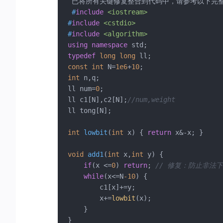
 已将所有关键修复整合到代码中，请参考以下完整
#
include
<iostream>
#
include
<cstdio>
#
include
<algorithm>
using
namespace
typedef
long
long
const
int
 N=
1e6
+
10
int
 n,q;

ll num=
0
;

ll c1[N],c2[N];
//num,weight
ll tong[N];

int
lowbit
(
int
 x)
{ 
return
 x&-x; }

void
add1
(
int
 x,
int
 y)
{

if
(x <=
0
) 
return
; 
// 修复：防止非法
while
(x<=N
-10
) {

        c1[x]+=y;

        x+=
lowbit
(x);

    } 

}
