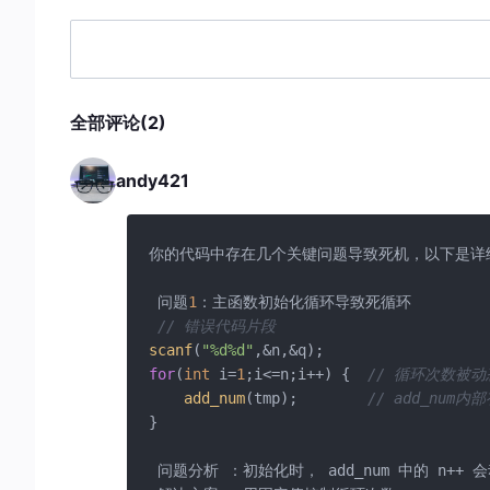
return
 ans;

ll 
ask2
(
int
 x)
{

	ll ans=
0
;

全部评论(2)
while
(x>
0
)

	{

	  ans+=c2[x];

andy421
	  x-=
lowbit
(x);

	}

return
 ans;

你的代码中存在几个关键问题导致死机，以下是详细
int
main
()
 问题
1
：主函数初始化循环导致死循环 

{

// 错误代码片段
scanf
(
"%d%d"
,&n,&q);

scanf
(
"%d%d"
for
(
int
 i=
1
;i<=n;i++)

for
(
int
 i=
1
;i<=n;i++) {  
// 循环次数被
	{

add_num
(tmp);        
// add_num内部
int
 tmp;

}

scanf
(
"%d"
,&tmp);

 问题分析 ：初始化时， add_num 中的 n+