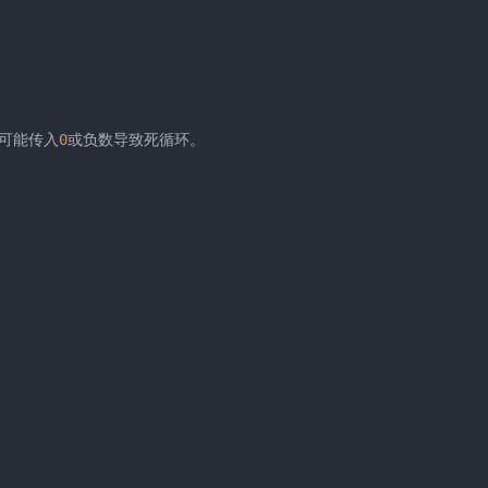
可能传入
0
或负数导致死循环。 

(k)));
