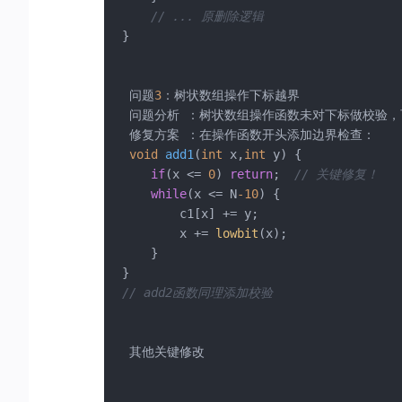
if
(p==
2
)

// ... 原删除逻辑
	  {

}

	  	n--;

	  	tong[k]--;

if
(!tong[k])  num--;

 问题
3
：树状数组操作下标越界 

if
(tong[k]) 
add1
(tong[k],
1
);

 问题分析 ：树状数组操作函数未对下标做校验，
add1
(tong[k]+
1
,
-1
);

 修复方案 ：在操作函数开头添加边界检查： 

if
(tong[k])  
add2
(tong[k],tong[k]);

void
add1
(
int
 x,
int
 y)
{

add2
(tong[k]+
1
,-tong[k]
-1
);

if
(x <= 
0
) 
return
;  
// 关键修复！
	  }

while
(x <= N
-10
) {

if
(p==
3
) 

        c1[x] += y;

	  {

        x += 
lowbit
(x);

printf
(
"%lld\n"
,(n-
ask2
(k))-(num-
ask1
    }

	  }

	}

// add2函数同理添加校验
return
0
;

} 
 其他关键修改 
