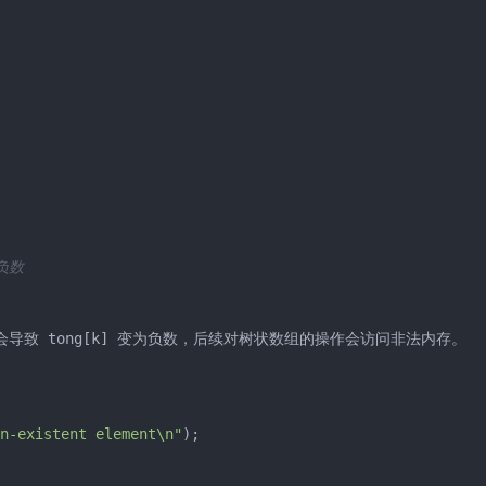
);

ong[tmp]+
1
);

负数
导致 tong[k] 变为负数，后续对树状数组的操作会访问非法内存。 

]+
1
);

n-existent element\n"
);
