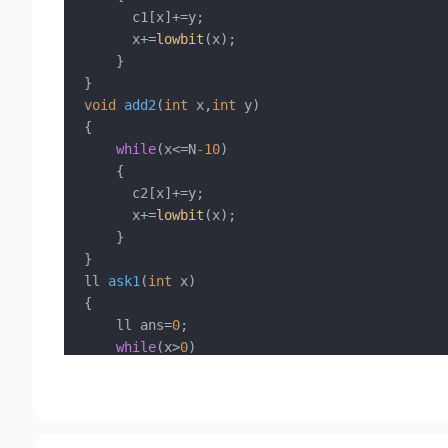
	  c1[x]+=y;

	  x+=
lowbit
(x);

	} 

void
add2
(
int
 x,
int
 y)
{

while
(x<=N
-10
)

	{

	  c2[x]+=y;

	  x+=
lowbit
(x);

	} 

ll 
ask1
(
int
 x)
{

	ll ans=
0
;

while
(x>
0
)

	{

	  ans+=c1[x];

	  x-=
lowbit
(x);

	}
