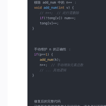
 移除 add_num 中的 n++ ： 

void
add_num
(
int
 v)
{

// n++;  // 此行需删除
if
(!tong[v]) num++;

    tong[v]++;

}

 手动维护 n 的正确性 ： 

if
(p==
1
) {

add_num
(k);

    n++;  
// 手动增加元素总数
// ... 其他逻辑
}

 修复后的完整代码 
