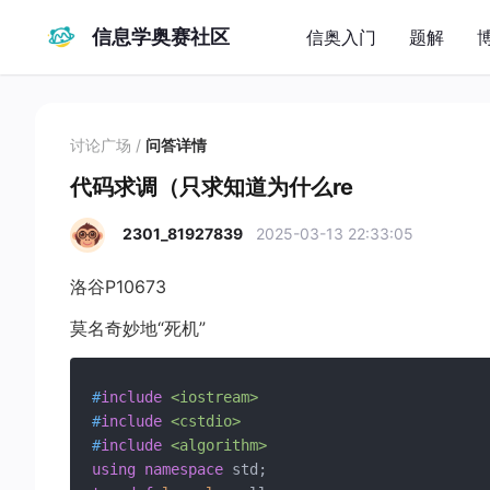
信息学奥赛社区
信奥入门
题解
讨论广场
/
问答详情
代码求调（只求知道为什么re
2301_81927839
2025-03-13 22:33:05
洛谷P10673
莫名奇妙地“死机”
#
include
<iostream>
#
include
<cstdio>
#
include
<algorithm>
using
namespace