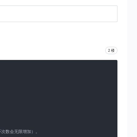
2 楼
次数会无限增加）。 
