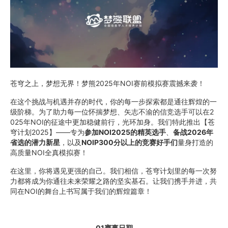
苍穹之上，梦想无界！梦熊2025年NOI赛前模拟赛震撼来袭！
在这个挑战与机遇并存的时代，你的每一步探索都是通往辉煌的一
级阶梯。为了助力每一位怀揣梦想、矢志不渝的信竞选手可以在2
025年NOI的征途中更加稳健前行，光环加身。我们特此推出【苍
穹计划2025】——专为
参加NOI2025的精英选手
、
备战2026年
省选的潜力新星
，以及
NOIP300分以上的竞赛好手们
量身打造的
高质量NOI全真模拟赛！
在这里，你将遇见更强的自己。我们相信，苍穹计划里的每一次努
力都将成为你通往未来荣耀之路的坚实基石。让我们携手并进，共
同在NOI的舞台上书写属于我们的辉煌篇章！
01赛事日期