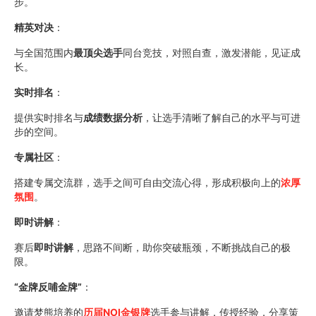
步。
精英对决
：
与全国范围内
最顶尖选手
同台竞技，对照自查，激发潜能，见证成
长。
实时排名
：
提供实时排名与
成绩数据分析
，让选手清晰了解自己的水平与可进
步的空间。
专属社区
：
搭建专属交流群，选手之间可自由交流心得，形成积极向上的
浓厚
氛围
。
即时讲解
：
赛后
即时讲解
，思路不间断，助你突破瓶颈，不断挑战自己的极
限。
“金牌反哺金牌”
：
邀请梦熊培养的
历届NOI金银牌
选手参与讲解，传授经验，分享策