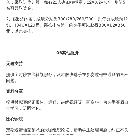
入，采取进位计算，如有22人参加模拟赛，22×0.2=4.4，则前5
名可领取奖金。
2、假设前4名，成绩分别为300/280/260/200，则每分成绩为12
50÷1040=1.20元。那么排名第一的选手可以获得300×1.2=360
元，以此类推。
06其他服务
无缝支持
：
提供全时段在线答疑服务，及时解决选手在参赛过程中遇到的各种
问题。
资料分享
：
提供模拟赛解题报告、标程、讲解视频等丰富资料，供选手赛后自
主学习，巩固消化。
比心论坛
：
定期邀请信竞领域的大咖组织论坛，帮助学生处理问题，纠正不良