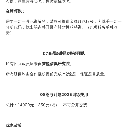
习惯，调整竞赛心态，保持最佳状态。
金牌领跑
：
需要一对一强化训练的，梦熊可提供金牌领跑服务，为选手一对一
分析代码，找出弱点并开展有针对性的特训。（此项服务单独收
费）
07命题&讲题&答疑团队
所有团队成员均来自
梦熊信奥研究院
。
所有题目均由合作强校提前完成2轮验题，保证题目质量。
08苍穹计划2025训练费用
总计：14000元（350元/场），不可分开交费
优惠政策