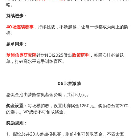
略。
持续进步
：
40场连续赛事
，持续挑战，不断超越，让每一步都成为向上的阶
梯。
题单同步
：
梦熊信奥研究院
针对NOI2025做出
政策研判
，每周安排必做题
单，打破高水平选手训练盲区。
05比赛激励
总奖金池由梦熊信奥基金赞助，共计5万元。
奖金设置
：每场模拟赛，设置比赛奖金1250元。奖励总分前20%
的选手。VP成绩不可领取奖金。
奖励规则
：
1、假设总共20人参加模拟赛，则前4名可领取奖金。不四舍五