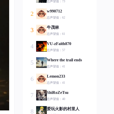
总声望值：73
w990712
2
总声望值：62
牛茂林
3
总声望值：61
VU-zFaith870
4
总声望值：57
Where the trail ends
5
总声望值：41
Lemon233
6
总声望值：41
ShiRoZeTsu
7
总声望值：40
爱玩火影的村里人
8