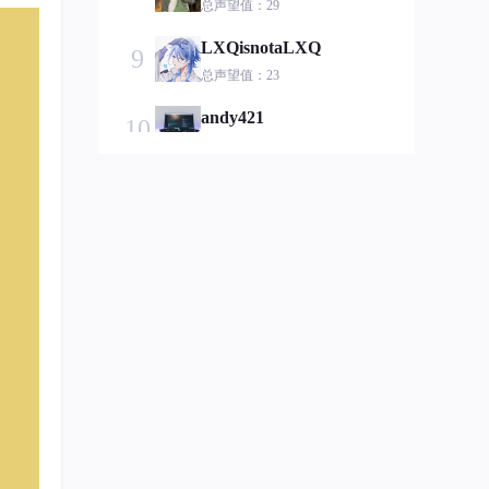
总声望值：29
LXQisnotaLXQ
9
总声望值：23
andy421
10
总声望值：23
Tixkos
11
总声望值：21
云小安
12
总声望值：21
qq_35266323
13
总声望值：21
m0_67705742
14
总声望值：21
Redshift_Shine
15