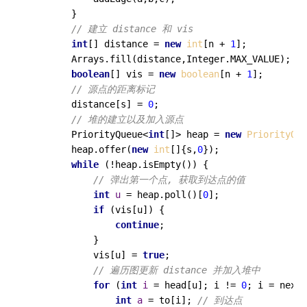
        }

// 建立 distance 和 vis
int
[] distance = 
new
int
[n + 
1
];

        Arrays.fill(distance,Integer.MAX_VALUE);

boolean
[] vis = 
new
boolean
[n + 
1
];

// 源点的距离标记
        distance[s] = 
0
;

// 堆的建立以及加入源点
        PriorityQueue<
int
[]> heap = 
new
PriorityQue
        heap.offer(
new
int
[]{s,
0
});

while
 (!heap.isEmpty()) {

// 弹出第一个点, 获取到达点的值
int
u
=
 heap.poll()[
0
];

if
 (vis[u]) {

continue
;

            }

            vis[u] = 
true
;

// 遍历图更新 distance 并加入堆中
for
 (
int
i
=
 head[u]; i != 
0
; i = next[
int
a
=
 to[i]; 
// 到达点