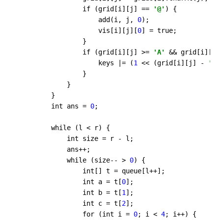
                if (grid[i][j] == 
'@'
) {

                    add(i, j, 
0
);

                    vis[i][j][
0
] = true;

                }

                if (grid[i][j] >= 
'A'
 && grid[i][j]
                    keys |= (
1
 << (grid[i][j] - 
'A'
                }

            }

        }

        int ans = 
0
;

        while (l < r) {

            int size = r - l;

            ans++;

            while (size-- > 
0
) {

                int[] t = queue[l++];

                int a = t[
0
];

                int b = t[
1
];

                int c = t[
2
];

                for (int i = 
0
; i < 
4
; i++) {
