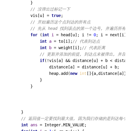
        }

// 没弹出过标记一下
        vis[u] = 
true
;

// 开始遍历这个点到达的所有点
// 先从 head 找到该点的第一个边号, 并遍历所有
for
 (
int
i
=
 head[u]; i != 
0
; i = next[i]) 
int
a
=
 to[i];
// 代表到达点
int
b
=
 weight[i];
// 代表距离
// 更新并添加的前提, 到达点未被弹出, 并且
if
(!vis[a] && distance[u] + b < distanc
                distance[a] = distance[u] + b;

                heap.add(
new
int
[]{a,distance[a]});

            }

        }

    }

// 返回值一定要找到最大值, 因为我们存储的是到达每个
int
ans
=
 Integer.MIN_VALUE;
