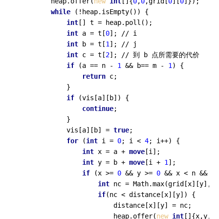
        heap.offer(
new
int
[]{
0
,
0
,grid[
0
][
0
]});

while
 (!heap.isEmpty()) {

int
[] t = heap.poll();

int
 a = t[
0
]; // i

int
 b = t[
1
]; // j

int
 c = t[
2
]; // 到 b 点所需要的代价

if
 (a == n - 
1
 && b== m - 
1
) {

return
 c;

            }

if
 (vis[a][b]) {

continue
;

            }

            vis[a][b] = 
true
;

for
 (
int
 i = 
0
; i < 
4
; i++) {

int
 x = a + 
move
[i];

int
 y = b + 
move
[i + 
1
];

if
 (x >= 
0
 && y >= 
0
 && x < n && y 
int
 nc = Math.max(grid[x][y],c)
if
(nc < distance[x][y]) {

                        distance[x][y] = nc;

                        heap.offer(
new
int
[]{x,y,nc