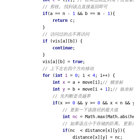
// 剪枝, 找到该点直接返回即可
if
(a == n - 
1
 && b == m - 
1
){

return
 c;

            }

// 访问过的点不再访问
if
 (vis[a][b]) {

continue
;

            }

            vis[a][b] = 
true
;

// 上下左右四个方向移动
for
 (
int
i
=
0
; i < 
4
; i++) {

int
x
=
 a + move[i];
// 横坐标
int
y
=
 b + move[i + 
1
];
// 纵坐标
// 先判断是否越界
if
(x >= 
0
 && y >= 
0
 && x < n && y <
// 更新一下该路径的最大值
int
nc
=
 Math.max(Math.abs(heig
// 如果该点小于存储的距离, 更新并
if
(nc  < distance[x][y]){

                        distance[x][y] = nc;
