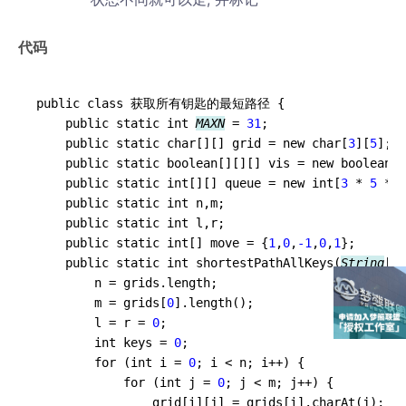
代码
public class 获取所有钥匙的最短路径 {

    public static int 
MAXN
 = 
31
;

    public static char[][] grid = new char[
3
][
5
];

    public static boolean[][][] vis = new boolean[
3
    public static int[][] queue = new int[
3
 * 
5
 * 
6
    public static int n,m;

    public static int l,r;

    public static int[] move = {
1
,
0
,
-1
,
0
,
1
};

    public static int shortestPathAllKeys(
String
[] 
        n = grids.length;

        m = grids[
0
].length();

        l = r = 
0
;

        int keys = 
0
;

        for (int i = 
0
; i < n; i++) {

            for (int j = 
0
; j < m; j++) {

                grid[i][j] = grids[i].charAt(j);
