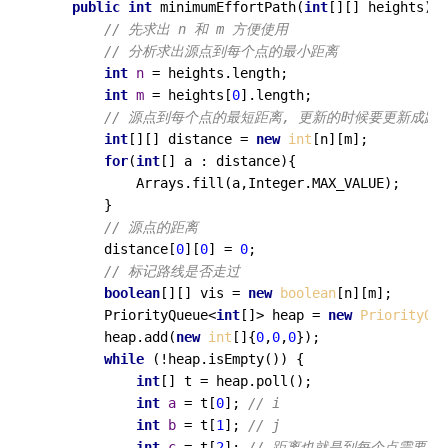
public
int
minimumEffortPath
(
int
[][] heights)
 {

// 先求出 n 和 m 方便使用
// 分析求出源点到每个点的最小距离
int
n
=
 heights.length;

int
m
=
 heights[
0
].length;

// 源点到每个点的最短距离, 更新的时候要更新成路
int
[][] distance = 
new
int
[n][m];

for
(
int
[] a : distance){

            Arrays.fill(a,Integer.MAX_VALUE);

        }

// 源点的距离
        distance[
0
][
0
] = 
0
;

// 标记路线是否走过
boolean
[][] vis = 
new
boolean
[n][m];

        PriorityQueue<
int
[]> heap = 
new
PriorityQue
        heap.add(
new
int
[]{
0
,
0
,
0
});

while
 (!heap.isEmpty()) {

int
[] t = heap.poll();

int
a
=
 t[
0
]; 
// i
int
b
=
 t[
1
]; 
// j
int
c
=
 t[
2
]; 
// 距离也就是到每个点需要的