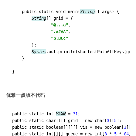
    public static void main(
String
[] args) {

String
[] grid = {

"@...a"
,

".###A"
,

"b.BCc"
        };

System
.out.println(shortestPathAllKeys(grid
    }

优雅一点版本代码
public static int 
MAXN
 = 
31
;

public static char[][] grid = new char[
3
][
5
];

public static boolean[][][] vis = new boolean[
3
][
5
]
public static int[][] queue = new int[
3
 * 
5
 * 
64
][
3