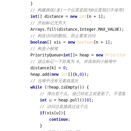
        }

// 构建路线(多1一个位置是因为0位置我们不使用)
int
[] distance = 
new
int
[n + 
1
];

// 开始标记无穷大
        Arrays.fill(distance,Integer.MAX_VALUE);

// 构造访问的数组, 防止重复访问
boolean
[] vis = 
new
boolean
[n + 
1
];

// 构造小根堆
        PriorityQueue<
int
[]> heap = 
new
PriorityQue
// 源点标记一下距离为 0, 并添加到小根堆中 
        distance[k] = 
0
;

        heap.add(
new
int
[]{k,
0
});

// 当堆中没有元素就退出
while
 (!heap.isEmpty()) {

// 弹出首个点, 值已经在之前更新了, 不需要
int
u
=
 heap.poll()[
0
];

// 访问过直接跳过这个点
if
(vis[u]){

continue
;

            }
