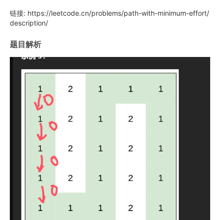
链接: https://leetcode.cn/problems/path-with-minimum-effort/
description/
题目解析