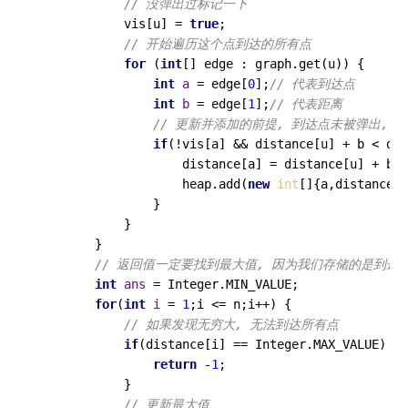
// 没弹出过标记一下
            vis[u] = 
true
;

// 开始遍历这个点到达的所有点
for
 (
int
[] edge : graph.get(u)) {

int
a
=
 edge[
0
];
// 代表到达点
int
b
=
 edge[
1
];
// 代表距离
// 更新并添加的前提, 到达点未被弹出,
if
(!vis[a] && distance[u] + b < dis
                    distance[a] = distance[u] + b;

                    heap.add(
new
int
[]{a,distance[a
                }

            }

        }

// 返回值一定要找到最大值, 因为我们存储的是到达
int
ans
=
 Integer.MIN_VALUE;

for
(
int
i
=
1
;i <= n;i++) {

// 如果发现无穷大, 无法到达所有点
if
(distance[i] == Integer.MAX_VALUE) {

return
 -
1
;

            }

// 更新最大值