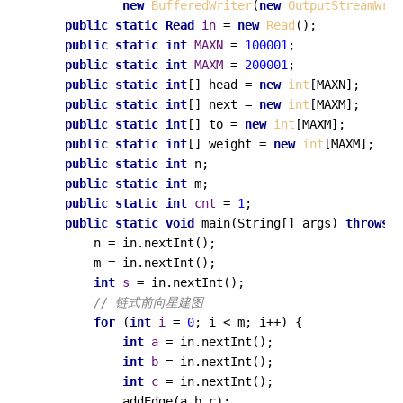
new
BufferedWriter
(
new
OutputStreamWrit
public
static
Read
in
=
new
Read
();

public
static
int
MAXN
=
100001
;

public
static
int
MAXM
=
200001
;

public
static
int
[] head = 
new
int
[MAXN];

public
static
int
[] next = 
new
int
[MAXM];

public
static
int
[] to = 
new
int
[MAXM];

public
static
int
[] weight = 
new
int
[MAXM];

public
static
int
 n;

public
static
int
 m;

public
static
int
cnt
=
1
;

public
static
void
main
(String[] args)
throws
 I
        n = in.nextInt();

        m = in.nextInt();

int
s
=
 in.nextInt();

// 链式前向星建图
for
 (
int
i
=
0
; i < m; i++) {

int
a
=
 in.nextInt();

int
b
=
 in.nextInt();

int
c
=
 in.nextInt();

            addEdge(a,b,c);
