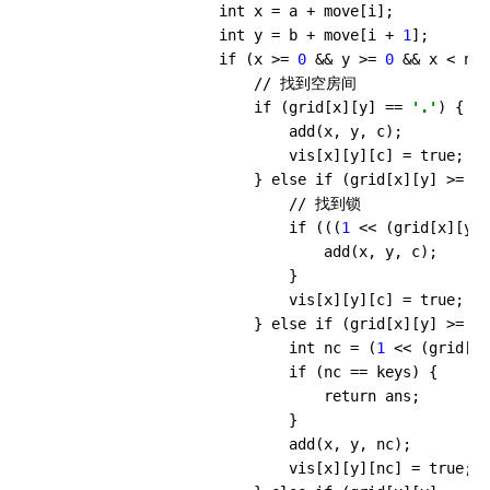
                    int x = a + move[i];

                    int y = b + move[i + 
1
];

                    if (x >= 
0
 && y >= 
0
 && x < n &
                        // 找到空房间

                        if (grid[x][y] == 
'.'
) {

                            add(x, y, c);

                            vis[x][y][c] = true;

                        } else if (grid[x][y] >= 
'A
                            // 找到锁

                            if (((
1
 << (grid[x][y] 
                                add(x, y, c);

                            }

                            vis[x][y][c] = true;

                        } else if (grid[x][y] >= 
'a
                            int nc = (
1
 << (grid[x]
                            if (nc == keys) {

                                return ans;

                            }

                            add(x, y, nc);

                            vis[x][y][nc] = true;
