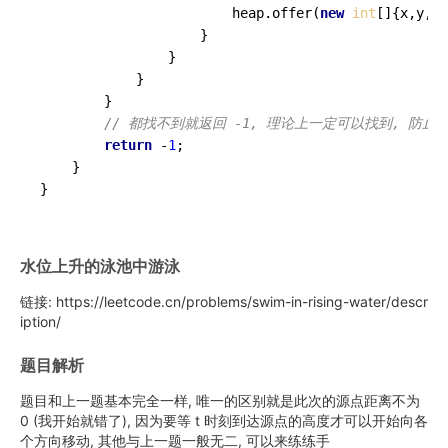
                        heap.offer(
new
int
[]{x,y,di
                    }

                }

            }

        }

// 都找不到就返回 -1, 理论上一定可以找到, 防止
return
 -
1
;

    }

水位上升的泳池中游泳
链接: https://leetcode.cn/problems/swim-in-rising-water/descr
iption/
题目解析
题目和上一题基本完全一样, 唯一的区别就是此次的源点距离不为
0 (我开始就错了), 因为要等 t 时刻到达源点的高度才可以开始向各
个方向移动, 其他与上一题一般无二, 可以来练练手