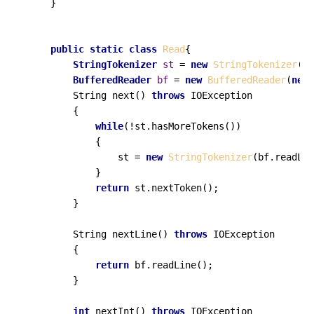
    }

public
static
class
Read
{

StringTokenizer
st
=
new
StringTokenizer
(
""
BufferedReader
bf
=
new
BufferedReader
(
new
        String 
next
()
throws
 IOException

        {

while
(!st.hasMoreTokens())

            {

                st = 
new
StringTokenizer
(bf.readLin
            }

return
 st.nextToken();

        }

        String 
nextLine
()
throws
 IOException

        {

return
 bf.readLine();

        }

int
nextInt
()
throws
 IOException
