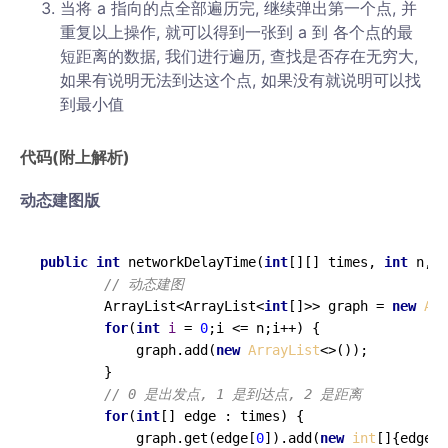
当将 a 指向的点全部遍历完, 继续弹出第一个点, 并
重复以上操作, 就可以得到一张到 a 到 各个点的最
短距离的数据, 我们进行遍历, 查找是否存在无穷大,
如果有说明无法到达这个点, 如果没有就说明可以找
到最小值
代码(附上解析)
动态建图版
public
int
networkDelayTime
(
int
[][] times, 
int
 n, 
i
// 动态建图
        ArrayList<ArrayList<
int
[]>> graph = 
new
Arr
for
(
int
i
=
0
;i <= n;i++) {

            graph.add(
new
ArrayList
<>());

        }

// 0 是出发点, 1 是到达点, 2 是距离
for
(
int
[] edge : times) {

            graph.get(edge[
0
]).add(
new
int
[]{edge[
1