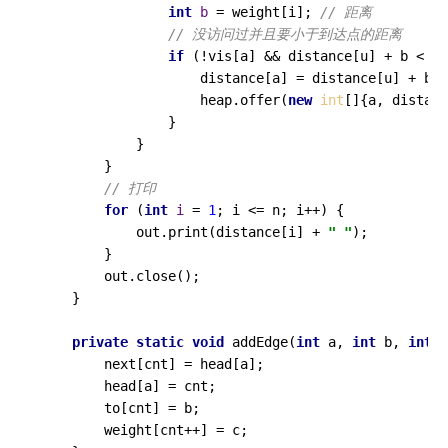
int
b
=
 weight[i]; 
// 距离
// 没访问过并且要小于到达点的距离
if
 (!vis[a] && distance[u] + b < di
                    distance[a] = distance[u] + b;

                    heap.offer(
new
int
[]{a, distanc
                }

            }

        }

// 打印
for
 (
int
i
=
1
; i <= n; i++) {

            out.print(distance[i] + 
" "
);

        }

        out.close();

    }

private
static
void
addEdge
(
int
 a, 
int
 b, 
int
 c
        next[cnt] = head[a];

        head[a] = cnt;

        to[cnt] = b;

        weight[cnt++] = c;
