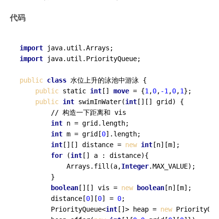
代码
import
import
 java.util.PriorityQueue;

public
class
 水位上升的泳池中游泳 {

public
 static 
int
[] 
move
 = {
1
,
0
,
-1
,
0
,
1
};

public
int
 swimInWater(
int
[][] grid) {

        // 构造一下距离和 vis

int
 n = grid.length;

int
 m = grid[
0
].length;

int
[][] distance = 
new
int
[n][m];

for
 (
int
[] a : distance){

            Arrays.fill(a,
Integer
.MAX_VALUE);

        }

boolean
[][] vis = 
new
boolean
[n][m];

        distance[
0
][
0
] = 
0
;

        PriorityQueue<
int
[]> heap = 
new
 PriorityQue