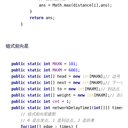
            ans = Math.max(distance[i],ans);

        }

return
 ans;

链式前向星
public
static
int
MAXN
=
101
public
static
int
MAXM
=
6001
public
static
int
[] head = 
new
int
[MAXN];
// 边号 出
public
static
int
[] next = 
new
int
[MAXM];
// 下一个
public
static
int
[] to = 
new
int
[MAXM];
// 到达点 边
public
static
int
[] weight = 
new
int
[MAXM];
// 距离
public
static
int
cnt
=
1
public
static
int
networkDelayTime1
(
int
[][] times, 
// 链式前向星建图
// 0 是出发点, 1 是到达点, 2 是距离
for
(
int
[] edge : times) {
