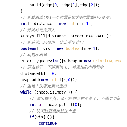
        build(edge[
0
],edge[
1
],edge[
2
]);

    }

// 构建路线(多1一个位置是因为0位置我们不使用)
int
[] distance = 
new
int
[n + 
1
];

// 开始标记无穷大
    Arrays.fill(distance,Integer.MAX_VALUE);

// 构造访问的数组, 防止重复访问
boolean
[] vis = 
new
boolean
[n + 
1
];

// 构造小根堆
    PriorityQueue<
int
[]> heap = 
new
PriorityQueue
<>
// 源点标记一下距离为 0, 并添加到小根堆中
    distance[k] = 
0
;

    heap.add(
new
int
[]{k,
0
});

// 当堆中没有元素就退出
while
 (!heap.isEmpty()) {

// 弹出首个点, 值已经在之前更新了, 不需要更新,
int
u
=
 heap.poll()[
0
];

// 访问过直接跳过这个点
if
(vis[u]){

continue
;
