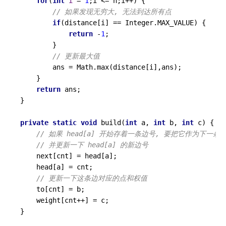
for
(
int
i
=
1
;i <= n;i++) {

// 如果发现无穷大, 无法到达所有点
if
(distance[i] == Integer.MAX_VALUE) {

return
 -
1
;

        }

// 更新最大值
        ans = Math.max(distance[i],ans);

    }

return
 ans;

}

private
static
void
build
(
int
 a, 
int
 b, 
int
 c)
 {

// 如果 head[a] 开始存着一条边号, 要把它作为下一条
// 并更新一下 head[a] 的新边号
    next[cnt] = head[a];

    head[a] = cnt;

// 更新一下这条边对应的点和权值
    to[cnt] = b;

    weight[cnt++] = c;
