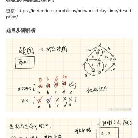
链接: https://leetcode.cn/problems/network-delay-time/descri
ption/
题目步骤解析