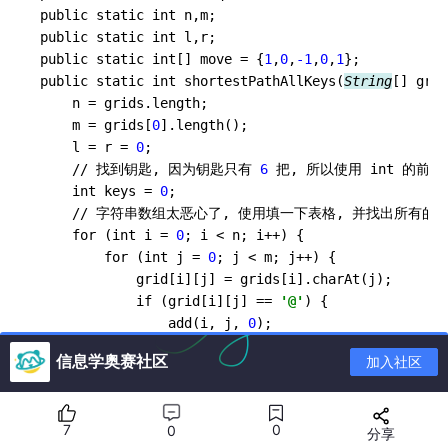
public static int n,m;

public static int l,r;

public static int[] move = {
1
,
0
,
-1
,
0
,
1
};

public static int shortestPathAllKeys(
String
[] grid
    n = grids.length;

    m = grids[
0
].length();

    l = r = 
0
;

    // 找到钥匙, 因为钥匙只有 
6
 把, 所以使用 int 的前 
6
    int keys = 
0
;

    // 字符串数组太恶心了, 使用填一下表格, 并找出所有的
    for (int i = 
0
; i < n; i++) {

        for (int j = 
0
; j < m; j++) {

            grid[i][j] = grids[i].charAt(j);

            if (grid[i][j] == 
'@'
) {

                add(i, j, 
0
);

                // 标记这个点已经走过了

信息学奥赛社区
加入社区
                vis[i][j][
0
] = true;

            }

            if (grid[i][j] >= 
'A'
 && grid[i][j] <= 
7
0
0
分享
                // 位运算添加
