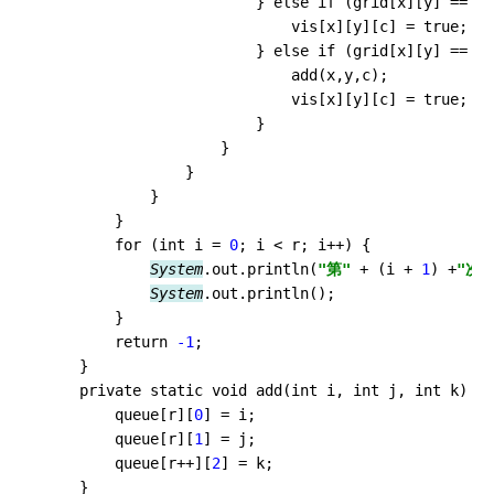
                        } else if (grid[x][y] == 
'#
                            vis[x][y][c] = true;

                        } else if (grid[x][y] == 
'@
                            add(x,y,c);

                            vis[x][y][c] = true;

                        }

                    }

                }

            }

        }

        for (int i = 
0
; i < r; i++) {

System
.out.println(
"第"
 + (i + 
1
) +
"次 
System
.out.println();

        }

        return 
-1
;

    }

    private static void add(int i, int j, int k) {

        queue[r][
0
] = i;

        queue[r][
1
] = j;

        queue[r++][
2
] = k;

    }
