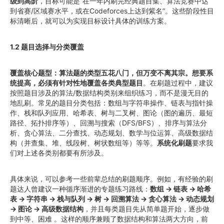
级到高阶
，目标可能是“在一年内刷完经典题目集、算法竞赛中达
到省赛/区域赛水平，或在Codeforces上达到紫名”。这些阶段性目
标清晰后，就可以为实现目标设计具体的训练方案。
1.2 题目选择与分类覆盖
覆盖核心题型：算法题的类型五花八门，但万变不离其宗。想要系
统提高，必须有针对性地覆盖各类典型题目
。在刷题过程中，建议
按照题目涉及的算法/数据结构类别来组织练习，而不是漫无目的
地乱刷。常见的题目分类包括：数组与字符串操作、链表与指针操
作、栈和队列应用、哈希表、树与二叉树、图论（图的遍历、最短
路径、拓扑排序等）、回溯与搜索（DFS/BFS）、排序与算法分
析、贪心算法、二分查找、动态规划、数学与位运算、高级数据结
构（并查集、堆、线段树、树状数组等）等等。
系统化刷题
要求我
们对上述各类别都要有所涉及。
具体来说，可以参考一些前辈总结的刷题顺序。例如，有经验的刷
题达人曾建议一种循序渐进的专题练习路线：
数组 -> 链表 -> 哈希
表 -> 字符串 -> 栈与队列 -> 树 -> 回溯算法 -> 贪心算法 -> 动态规划
-> 图论 -> 高级数据结构
，并且每类题目先从简单题开始，逐步做
到中等、困难 。这样的顺序兼顾了数据结构和算法两大方向，前