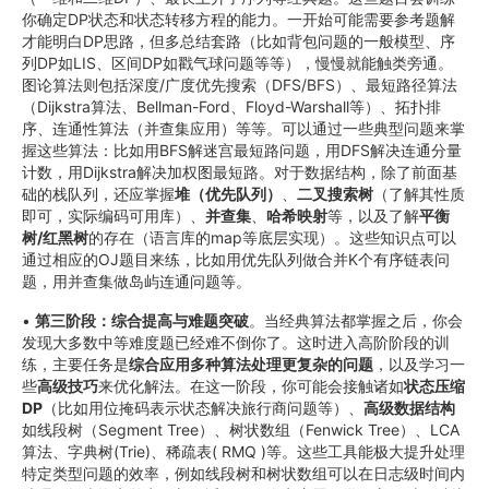
你确定DP状态和状态转移方程的能力。一开始可能需要参考题解
才能明白DP思路，但多总结套路（比如背包问题的一般模型、序
列DP如LIS、区间DP如戳气球问题等等），慢慢就能触类旁通。
图论算法则包括深度/广度优先搜索（DFS/BFS）、最短路径算法
（Dijkstra算法、Bellman-Ford、Floyd-Warshall等）、拓扑排
序、连通性算法（并查集应用）等等。可以通过一些典型问题来掌
握这些算法：比如用BFS解迷宫最短路问题，用DFS解决连通分量
计数，用Dijkstra解决加权图最短路。对于数据结构，除了前面基
础的栈队列，还应掌握
堆（优先队列）
、
二叉搜索树
（了解其性质
即可，实际编码可用库）、
并查集
、
哈希映射
等，以及了解
平衡
树/红黑树
的存在（语言库的map等底层实现）。这些知识点可以
通过相应的OJ题目来练，比如用优先队列做合并K个有序链表问
题，用并查集做岛屿连通问题等。
•
第三阶段：综合提高与难题突破
。当经典算法都掌握之后，你会
发现大多数中等难度题已经难不倒你了。这时进入高阶阶段的训
练，主要任务是
综合应用多种算法处理更复杂的问题
，以及学习一
些
高级技巧
来优化解法。在这一阶段，你可能会接触诸如
状态压缩
DP
（比如用位掩码表示状态解决旅行商问题等）、
高级数据结构
如线段树（Segment Tree）、树状数组（Fenwick Tree）、LCA
算法、字典树(Trie)、稀疏表( RMQ )等。这些工具能极大提升处理
特定类型问题的效率，例如线段树和树状数组可以在日志级时间内