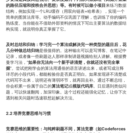
的路径压缩和按秩合并思想）等。有时候可以做小项目
来练习数据
结构，例如实现一个LRU缓存（用双向链表+哈希表），实现一个
简单的图算法库等。动手编码不仅巩固了理解，也训练了你的编码
熟练度。当你能在不借助外部资料的情况下写出主要算法的数据结
构实现，就说明你真正掌握了它。
及时总结和归纳：学习完一个算法或解决完一种类型的题目后，花
几分钟做总结归纳
是很值得的。这种输出可以是写博客、在笔记中
记录，或者像一些刷题达人那样录制讲题视频给别人讲解。根据费
曼学习法，“
如果你无法向一个新手讲清楚，你就还没有完全掌
握
”。尝试把刚学会的算法用通俗的语言讲述出来，或者写成注释
详尽的小段代码，都能检验你是否真正明白。如果发现讲不清楚或
代码写不出来，说明还有薄弱环节，就再回去补。通过不断总结，
你会积累一份属于自己的
算法笔记
或
模版代码库
。日后遇到类似问
题，可以快速翻阅，加深印象。这个过程还能强化记忆，让你下次
遇到相关问题时迅速联想起解决方法。
2.2 培养竞赛思维与习惯
竞赛思维的重要性：与纯粹刷题不同，算法竞赛（如Codeforces