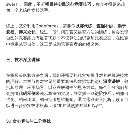
swer）。因此，不断
积累并实践这些竞赛技巧
，你会变得越来越
像一个老练的竞技选手。
综上，充分利用Codeforces，需要你
以赛代练
、
查漏补缺
、
勤于
复盘
、
博采众长
。经过一段时间刻苦又讲究方法的训练，你会发现
自己的竞赛能力有显著飞跃：不仅算法知识更加扎实全面，在比赛
中也更从容自信，这正是成为竞赛强者的必经之路。
三、技术深度讲解
在掌握策略和方法之后，我们还需要扎扎实实提升对各种算法技术
的理解。本章节将对常见的重要算法和数据结构进行
深度讲解
，包
括其原理、应用场景、以及在解题中的思考方式。每个部分我们都
会提供
代码示例
来演示算法的实现，并穿插一些
进阶技巧
，如如何
优化、如何调试、如何突破思维瓶颈。通过这些深入剖析，读者可
以进一步夯实技术根基，做到“知其然并知其所以然”。
3.1 贪心算法与二分查找