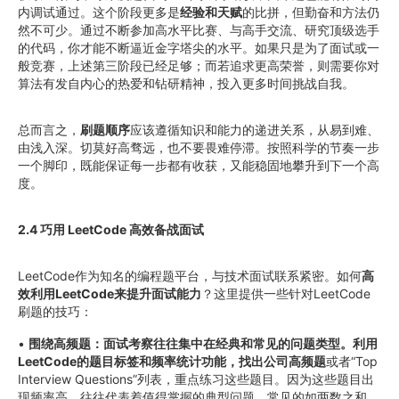
内调试通过。这个阶段更多是
经验和天赋
的比拼，但勤奋和方法仍
然不可少。通过不断参加高水平比赛、与高手交流、研究顶级选手
的代码，你才能不断逼近金字塔尖的水平。如果只是为了面试或一
般竞赛，上述第三阶段已经足够；而若追求更高荣誉，则需要你对
算法有发自内心的热爱和钻研精神，投入更多时间挑战自我。
总而言之，
刷题顺序
应该遵循知识和能力的递进关系，从易到难、
由浅入深。切莫好高骛远，也不要畏难停滞。按照科学的节奏一步
一个脚印，既能保证每一步都有收获，又能稳固地攀升到下一个高
度。
2.4 巧用 LeetCode 高效备战面试
LeetCode作为知名的编程题平台，与技术面试联系紧密。如何
高
效利用LeetCode来提升面试能力
？这里提供一些针对LeetCode
刷题的技巧：
•
围绕高频题：面试考察往往集中在经典和常见的问题类型。利用
LeetCode的题目标签和频率统计功能，找出公司高频题
或者“Top
Interview Questions”列表，重点练习这些题目。因为这些题目出
现频率高，往往代表着值得掌握的典型问题。常见的如两数之和、