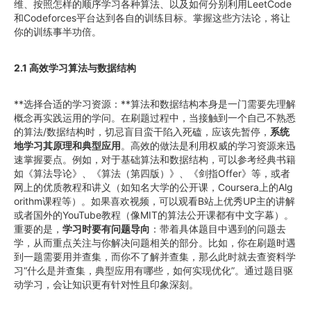
维、按照怎样的顺序学习各种算法、以及如何分别利用LeetCode
和Codeforces平台达到各自的训练目标。掌握这些方法论，将让
你的训练事半功倍。
2.1 高效学习算法与数据结构
**选择合适的学习资源：**算法和数据结构本身是一门需要先理解
概念再实践运用的学问。在刷题过程中，当接触到一个自己不熟悉
的算法/数据结构时，切忌盲目蛮干陷入死磕，应该先暂停，
系统
地学习其原理和典型应用
。高效的做法是利用权威的学习资源来迅
速掌握要点。例如，对于基础算法和数据结构，可以参考经典书籍
如《算法导论》、《算法（第四版）》、《剑指Offer》等，或者
网上的优质教程和讲义（如知名大学的公开课，Coursera上的Alg
orithm课程等）。如果喜欢视频，可以观看B站上优秀UP主的讲解
或者国外的YouTube教程（像MIT的算法公开课都有中文字幕）。
重要的是，
学习时要有问题导向
：带着具体题目中遇到的问题去
学，从而重点关注与你解决问题相关的部分。比如，你在刷题时遇
到一题需要用并查集，而你不了解并查集，那么此时就去查资料学
习“什么是并查集，典型应用有哪些，如何实现优化”。通过题目驱
动学习，会让知识更有针对性且印象深刻。