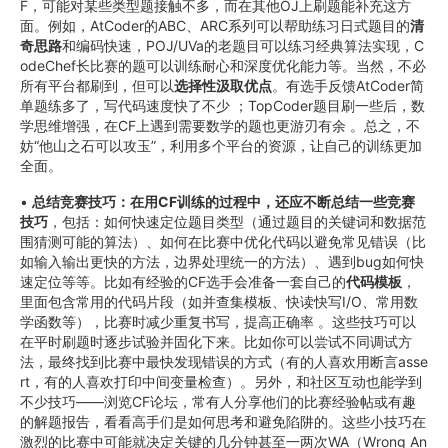
F，可能对某些类型题接触不多，而在其他OJ上刷题能补充这方
面。例如，AtCoder的ABC、ARC系列可以帮助练习日式题目的
清
奇思路
和编码快速，POJ/UVa的老题目可以练习经典算法实现，C
odeChef长比赛的题可以训练耐心和深度优化能力等。当然，不必
所有平台都刷到，但可以
选择性汲取优点
。有选手反馈AtCoder简
单题练多了，写代码速度快了不少 ；TopCoder题目刷一些后，数
学思维增强，在CF上遇到需要数学的题也更游刃有余 。总之，不
妨“他山之石可以攻玉”，利用多个平台的资源，让自己的训练更加
全面。
•
总结竞赛技巧：在用CF训练的过程中，还应不断总结一些竞赛
技巧
，包括：如何快速定位题目类型（通过题目的关键词和数据范
围猜测可能的算法）、如何在比赛中优化代码以避免常见错误（比
如输入输出更快的方法，边界处理统一的方法）、遇到bug如何快
速定位等等。比如有经验的CF选手会准备一套自己的
代码模板
，
里面包含常用的代码片段（如并查集模板、快读快写I/O、常用数
学函数等），比赛时减少重复书写，提高正确率 。这些技巧可以
在平时刷题时逐步试验并固化下来。比如你可以尝试不同调试方
法，最终找到比赛中最快发现错误的方式（有的人喜欢用断言asse
rt，有的人喜欢打印中间变量检查）。另外，和社区互动也能学到
不少技巧——浏览CF论坛，常有人分享他们的比赛经验帖或有趣
的解题报告，看看高手们是如何思考和避免陷阱的。这些小技巧在
激烈的比赛中可能就决定关键的几分钟甚至一两次WA（Wrong An