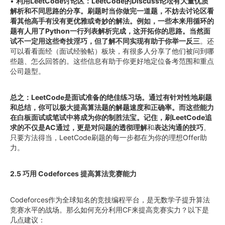
•
利用LeetCode讨论区：LeetCode的Discuss论坛有大量优质
解析和不同思路的分享。刷题时当你做完一道题，不妨去讨论区看
看其他高手有没有更优雅或奇妙的解法。例如，一些本来用循环的
题有人用了Python一行列表解析完成，这开拓你的思路。当然面
试不一定用这些奇技淫巧，但了解不同实现有助于你举一反三
。还
可以看看面经（面试经验帖）板块，有很多人分享了他们被问到哪
些题、怎么回答的。这些信息有助于你更好地定位备考范围和重点
公司题型。
总之：LeetCode是面试准备的绝佳练习场。通过有针对性地刷题
和总结，你可以极大提高算法题的解题速度和正确率。而这些能力
在白板面试或笔试中将成为你的制胜法宝。记住，刷LeetCode追
求的不仅是AC通过，更是对问题的透彻理解
和
表达沟通的技巧
。
只要方法得当，LeetCode刷题的每一步都在为你的理想Offer助
力。
2.5 巧用 Codeforces 提高算法竞赛能力
Codeforces作为全球知名的竞技编程平台，是无数学子提升算法
竞赛水平的战场。那么如何充分利用CF来提高竞赛实力？以下是
几点建议：