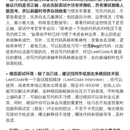
验证代码是否正确，但在实际面试中没有评测机，所有测试都靠人
眼思考。所以刷题时培养自我检查
习惯非常重要。写完代码后，不
要急着提交，先亲自走几遍测试：包括题目示例、边界情况（空输
入、最小最大值、特殊形态数据等）。看看代码在这些情况下是否
正确。面试中考官常常会问：“请考虑一下你的代码在XX情况下是
否仍然工作。”如果你平时已经习惯了考虑各种边界，那么回答起
来就胸有成竹。另外，注意代码风格和鲁棒性：变量命名清晰，逻
辑简单明了，避免冗余。可以刻意练习写一些
无Bug
的代码：比如
提前列出这题可能的坑，然后写代码避开。经过LeetCode大量题
目的磨练，你写代码的准确率和风格都会提升，在白板编程时也不
容易犯错。
•
模拟面试环境：除了自己练，建议找同学或朋友来模拟技术面
。
LeetCode有一个面试模拟模块（LeetCode Interview），你可以
使用，或者简单地让朋友出两道题，限定45-60分钟，在纸上/白
板写出解法并讲解。这种模拟能检验你在压力下的表现。平时电脑
上编码多了，可能白板写代码不习惯，通过模拟可以弥补这点差
异。同时，模拟中你可以体会沟通的重要性：练习在不知道答案时
也能和面试官（朋友）讨论你的想法，不至于卡壳沉默。每次模拟
完请对方给反馈：哪点解释得不清楚，哪块代码有瑕疵等等，及时
改进。