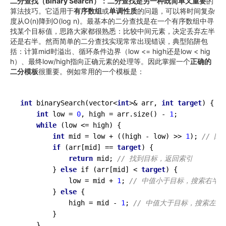
二分查找（Binary Search）：二分查找是另一种既简单又重要
的
算法技巧。它适用于
有序数组
或
单调性质
的问题，可以将时间复杂
度从O(n)降到O(log n)。最基本的二分查找是在一个有序数组中寻
找某个目标值，思路大家都很熟悉：比较中间元素，决定丢弃左半
还是右半。然而简单的二分查找实现常常出现错误，典型陷阱包
括：计算mid时溢出、循环条件边界（low <= high还是low < hig
h）、最终low/high指向正确元素的处理等。因此掌握一个
正确的
二分模板
很重要。例如常用的一个模板是：
int
binarySearch
(vector<
int
>& arr, 
int
target
)
{

int
 low = 
0
, high = arr.size() - 
1
;

while
 (low <= high) {

int
 mid = low + ((high - low) >> 
1
); 
// 防
if
 (arr[mid] == 
target
) {

return
 mid; 
// 找到目标，返回索引
        } 
else
if
(arr[mid] < 
target
)
{

            low = mid + 
1
; 
// 中值小于目标，搜索右半区
        } 
else
 {

            high = mid - 
1
; 
// 中值大于目标，搜索左半
        }

    }
