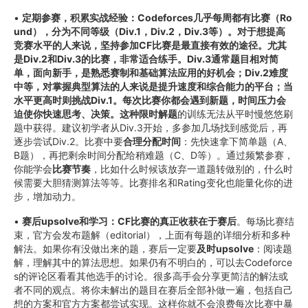
•
定期参赛，积累实战经验：Codeforces几乎每周都有比赛（Ro
und），分为不同等级（Div.1，Div.2，Div.3等）。对于想提高
竞赛水平的人来说，坚持参加CF比赛是最直接有效的途径。尤其
是Div.2和Div.3的比赛，非常适合练手。Div.3通常题目相对简
单，面向新手，是熟悉赛制和基础算法应用的好机会；Div.2难度
中等，对掌握典型算法的人来说是提升速度和综合能力的平台；当
水平更高时则挑战Div.1。每次比赛你都会遇到新题，时间压力会
迫使你快速思考、决策。这种限时解题
的训练无法从平时慢悠悠刷
题中获得。建议初学者从Div.3开始，多参加几场找到感觉后，再
逐步尝试Div.2。比赛中要
合理分配时间
：先快速拿下简单题（A、
B题），再把剩余时间分配给稍难题（C、D等）。通过频繁参赛，
你能学会
比赛节奏
，比如什么时候该放弃一道题转做别的，什么时
候需要大胆猜测算法等等。比赛排名和Rating变化也能量化你的进
步，增加动力。
•
赛后upsolve和学习：CF比赛的真正收获在于赛后
。每场比赛结
束，官方会发布题解（editorial），上面有每题的详细分析和多种
解法。如果你有没做出来的题，赛后一定要
及时upsolve
：阅读题
解，理解其中的算法思想。如果仍有不明白的，可以去Codeforce
s的评论区看看其他选手的讨论。很多高手会分享更简洁的解法或
者不同的观点。将你未解出的题目在赛后全部补做一遍，包括自己
想的方案和官方方案都尝试实现。这样你就不会浪费每次比赛中暴