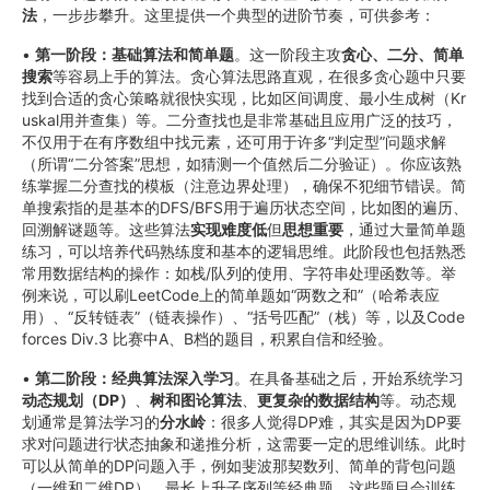
法
，一步步攀升。这里提供一个典型的进阶节奏，可供参考：
•
第一阶段：基础算法和简单题
。这一阶段主攻
贪心、二分、简单
搜索
等容易上手的算法。贪心算法思路直观，在很多贪心题中只要
找到合适的贪心策略就很快实现，比如区间调度、最小生成树（Kr
uskal用并查集）等。二分查找也是非常基础且应用广泛的技巧，
不仅用于在有序数组中找元素，还可用于许多“判定型”问题求解
（所谓“二分答案”思想，如猜测一个值然后二分验证）。你应该熟
练掌握二分查找的模板（注意边界处理），确保不犯细节错误。简
单搜索指的是基本的DFS/BFS用于遍历状态空间，比如图的遍历、
回溯解谜题等。这些算法
实现难度低
但
思想重要
，通过大量简单题
练习，可以培养代码熟练度和基本的逻辑思维。此阶段也包括熟悉
常用数据结构的操作：如栈/队列的使用、字符串处理函数等。举
例来说，可以刷LeetCode上的简单题如“两数之和”（哈希表应
用）、“反转链表”（链表操作）、“括号匹配”（栈）等，以及Code
forces Div.3 比赛中A、B档的题目，积累自信和经验。
•
第二阶段：经典算法深入学习
。在具备基础之后，开始系统学习
动态规划（DP）
、
树和图论算法
、
更复杂的数据结构
等。动态规
划通常是算法学习的
分水岭
：很多人觉得DP难，其实是因为DP要
求对问题进行状态抽象和递推分析，这需要一定的思维训练。此时
可以从简单的DP问题入手，例如斐波那契数列、简单的背包问题
（一维和二维DP）、最长上升子序列等经典题。这些题目会训练