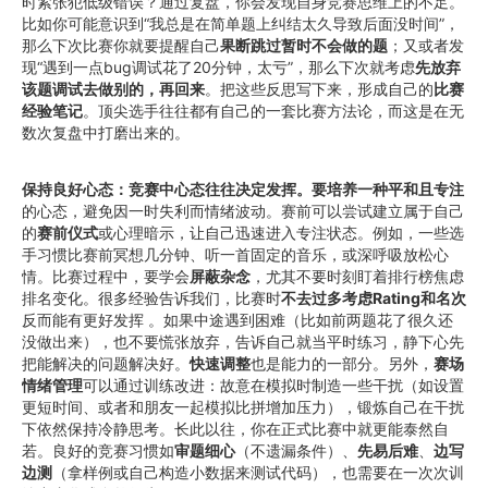
时紧张犯低级错误？通过复盘，你会发现自身竞赛思维上的不足。
比如你可能意识到“我总是在简单题上纠结太久导致后面没时间”，
那么下次比赛你就要提醒自己
果断跳过暂时不会做的题
；又或者发
现“遇到一点bug调试花了20分钟，太亏”，那么下次就考虑
先放弃
该题调试去做别的，再回来
。把这些反思写下来，形成自己的
比赛
经验笔记
。顶尖选手往往都有自己的一套比赛方法论，而这是在无
数次复盘中打磨出来的。
保持良好心态：竞赛中心态往往决定发挥。要培养一种平和且专注
的心态，避免因一时失利而情绪波动。赛前可以尝试建立属于自己
的
赛前仪式
或心理暗示，让自己迅速进入专注状态。例如，一些选
手习惯比赛前冥想几分钟、听一首固定的音乐，或深呼吸放松心
情。比赛过程中，要学会
屏蔽杂念
，尤其不要时刻盯着排行榜焦虑
排名变化。很多经验告诉我们，比赛时
不去过多考虑Rating和名次
反而能有更好发挥 。如果中途遇到困难（比如前两题花了很久还
没做出来），也不要慌张放弃，告诉自己就当平时练习，静下心先
把能解决的问题解决好。
快速调整
也是能力的一部分。另外，
赛场
情绪管理
可以通过训练改进：故意在模拟时制造一些干扰（如设置
更短时间、或者和朋友一起模拟比拼增加压力），锻炼自己在干扰
下依然保持冷静思考。长此以往，你在正式比赛中就更能泰然自
若。良好的竞赛习惯如
审题细心
（不遗漏条件）、
先易后难
、
边写
边测
（拿样例或自己构造小数据来测试代码），也需要在一次次训