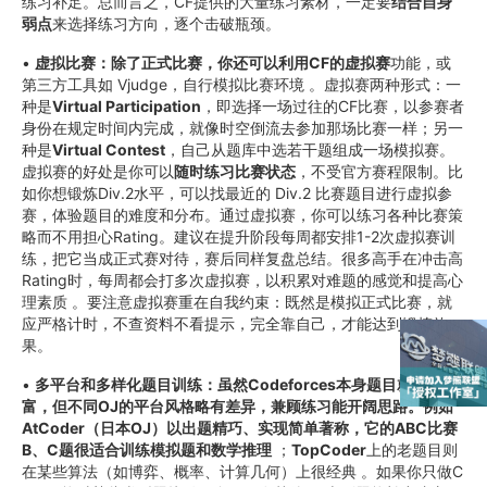
练习补足。总而言之，CF提供的大量练习素材，一定要
结合自身
弱点
来选择练习方向，逐个击破瓶颈。
•
虚拟比赛：除了正式比赛，你还可以利用CF的虚拟赛
功能，或
第三方工具如 Vjudge，自行模拟比赛环境 。虚拟赛两种形式：一
种是
Virtual Participation
，即选择一场过往的CF比赛，以参赛者
身份在规定时间内完成，就像时空倒流去参加那场比赛一样；另一
种是
Virtual Contest
，自己从题库中选若干题组成一场模拟赛。
虚拟赛的好处是你可以
随时练习比赛状态
，不受官方赛程限制。比
如你想锻炼Div.2水平，可以找最近的 Div.2 比赛题目进行虚拟参
赛，体验题目的难度和分布。通过虚拟赛，你可以练习各种比赛策
略而不用担心Rating。建议在提升阶段每周都安排1-2次虚拟赛训
练，把它当成正式赛对待，赛后同样复盘总结。很多高手在冲击高
Rating时，每周都会打多次虚拟赛，以积累对难题的感觉和提高心
理素质 。要注意虚拟赛重在自我约束：既然是模拟正式比赛，就
应严格计时，不查资料不看提示，完全靠自己，才能达到锻炼效
果。
•
多平台和多样化题目训练：虽然Codeforces本身题目就很丰
富，但不同OJ的平台风格略有差异，兼顾练习能开阔思路。例如
AtCoder（日本OJ）以出题精巧、实现简单著称，它的ABC比赛
B、C题很适合训练模拟题和数学推理
；
TopCoder
上的老题目则
在某些算法（如博弈、概率、计算几何）上很经典 。如果你只做C