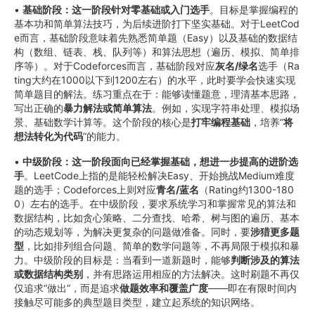
•
基础阶段：这一阶段针对零基础或入门选手
。目标是掌握编程的
基本功和简单算法技巧，为后续进阶打下坚实基础。对于LeetCod
e而言，基础阶段意味着先熟悉简单题（Easy）以及基础的数据结
构（数组、链表、栈、队列等）和算法思想（遍历、模拟、简单排
序等）。对于Codeforces而言，基础阶段对应
灰名/绿名
选手（Ra
ting大约在1000以下到1200左右）的水平，此时要学会快速实现
简单题目的解法。练习重点在于：能够读懂题意，理清基本思路，
写出正确的
暴力解法或简单算法
。例如，实现字符串处理、模拟场
景、基础数学计算等。这个阶段的核心是
打牢编程基础
，培养“
将
想法转化为代码
”的能力。
•
中级阶段：这一阶段面向已经掌握基础，想进一步提高的进阶选
手
。LeetCode上指的是能轻松解决Easy、开始挑战Medium难度
题的选手；Codeforces上则对应
青名/蓝名
（Rating约1300-180
0）左右的选手。在中级阶段，要求系统学习和掌握常见的算法和
数据结构，比如贪心策略、二分查找、哈希、树与图的遍历、基本
的动态规划等，为解决更复杂的问题做准备。同时，要
涉猎更多题
型
，比如排列组合问题、简单的数学问题等，不再局限于模拟和暴
力。中级阶段的目标是：当看到一道新题时，能够
判断涉及的算法
或数据结构类别
，并有思路运用相应的方法解决。这时刷题不再仅
仅追求“做出”，而是追求
做题效率和覆盖广度
——即在有限时间内
接触尽可能多的典型题目类型，建立起系统的知识网络。