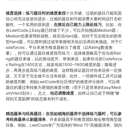
难度选择：练习题目时的难度拿捏
十分关键。过易的题目只能巩固
信心却无法促使你进步，过难的题目则可能浪费大量时间还打击积
极性。一个实用的原则是：
在接近自己能力上限处练习
。比如，你
在LeetCode上Easy题已经做了不少，可以开始挑战Medium题；
Medium也逐渐驾轻就熟，就尝试Hard题。但对于完全陌生的新类
型Hard题，可以暂时跳过或等掌握相关知识后再回来挑战。对于C
odeforces，平台本身为每道题标注了难度（以Rating数值衡
量），你可以通过题目难度指导练习：选择难度略高于你当前Rati
ng的题目来做，以此推动提升。举例来说，如果你当前Codeforce
s Rating在1400左右，就多练练1500~1600难度的题；随着进
步，再逐步提高练习题的难度。这样既保证题目对你来说有一定挑
战，又不至于完全做不出没有收获。此外，一些插件或工具可以辅
助难度判断，例如LeetCode有社区维护的难度评分插件，可以将
题目的通过率转换为更细的难度分数（而不只是简单的Easy/Medi
um/Hard划分）。总之，
动态调整难度
，始终让自己处于稍微“够
得到又需踮脚”的状态最有利于成长。
精选题单与经典题目：在浩如烟海的题库中选择练习题时，可以参
考经典题单
或
刷题清单
。许多刷题高手和教育团队都会整理典型题
目集。例如，LeetCode有广为流传的“Blind 75”高频题清单、国内