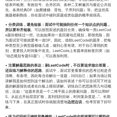
链表环检测、有效括号、合并区间、各种二叉树遍历与最近公共祖
先、各类经典DP（如爬楼梯、背包、子序列问题）等。把这些高
频题都刷熟练，你在面试中碰到原题或类似题的概率就很高。
•
分类训练，避免短板：面试中可能抽到任何一个知识点的问题，
所以要补齐短板
。可以按照前述的题目分类，确保每一类LeetCod
e题你都练过一些。比如如果你一直回避动态规划，那很危险，因
为面试官可能就爱考一道DP。因此，借助LeetCode的题库，把每
种类型至少典型题都做几道，做到心里有谱。对于自己薄弱的类
别，更要投入时间集中攻克。LeetCode上有题单按标签归类（如
“动态规划专题50题”），可以善加利用。
•
注重解题思路的表达：刷LeetCode时，不仅要追求做出答案，
还应练习解释你的思路
。面试中，面试官更看重你的思考过程是否
清晰、有条理。因此每当你解出一道题，问问自己：如果当场让我
讲解我是如何想到这个解法的，该如何表述？你可以尝试写下对这
题的解题报告或者在白板上模拟讲解。训练自己把思路用几句话概
括，比如：“这题本质是一个二维平面上的搜索问题，我可以用BF
S。从起点开始层层扩散，直到找到目标，时间复杂度是…”。长期
练习下来，在真正面试时你就能清楚地
边想边说
，给考官留下好印
象。
•
练习代码的正确性和鲁棒性：LeetCode的在线评测可以帮助你