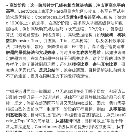
•
高阶阶段：这一阶段针对已经有相当算法功底，冲击更高水平的
高手
。LeetCode上表现为Hard题目也能逐步攻克，甚至在面试中
追求最优解法；Codeforces上对应
紫名/橙名
甚至冲击红名（Ratin
g 1900以上）的选手。在高阶阶段，要求深入掌握高级算法和数
据结构，例如高级动态规划技巧（状态压缩、DP优化）、复杂图
算法（最短路变形、网络流等）、高级数据结构（如
线段树
、
树状
数组
Fenwick Tree、并查集、Trie、红黑树等），以及各种数学算
法（组合数学、数论、矩阵快速幂、FFT等）。高阶选手需要追求
解题的最优解法
和
实现效率
，同时具备
竞赛级的思维
：比如快速确
定解题方向、在复杂问题中分解子问题并攻克。这个阶段的训练更
多样化：除了继续刷题巩固，还包括
模拟比赛
、
参与真实比赛
、研
究他人优秀代码、
反思总结
等，以突破瓶颈。目标是解决以前解决
不了的难题，提升在限时压力下的发挥稳定性。
**循序渐进而非一蹴而就：**无论你现在处于哪个层次，都应该认
识到能力提升是一个渐进过程。基础不牢就冒然挑战高难题只会受
挫，反之，停留在舒适区不前进又无法继续成长。因此，我们需要
根据自己的当前水平，制定下一阶段的可行目标。例如，
从零基础
到基础阶段
，目标可以是“熟悉一种编程语言基础语法，刷完LeetC
ode上Top 100的简单题”。
从基础到中级
，目标可以是“掌握十种
常见算法思想，Codeforces评级从灰名提升到绿名或更高”。
从中