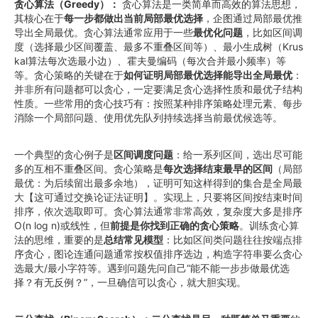
贪心算法（Greedy）：
贪心算法是一类简单而高效的算法思想，
其核心在于
每一步都做出当前局部最优选择
，企图通过局部最优推
导出全局最优。贪心算法通常应用于一些
最优化问题
，比如区间调
度（选择最少区间覆盖、最多不重叠区间等）、最小生成树（Krus
kal算法每次选最小边）、霍夫曼编码（每次合并最小频率）等
等。贪心策略的关键在于
如何证明局部最优选择能导出全局最优
：
并非所有问题都可以贪心，一定要满足贪心选择性质和最优子结构
性质。一些常用的贪心技巧有：按照某种排序策略处理元素、每步
消除一个局部问题、使用优先队列持续选择当前最优候选等。
一个典型的贪心例子是
区间调度问题
：给一系列区间，选出尽可能
多的互相不重叠区间。贪心策略是
每次选择结束最早的区间
（局部
最优：为后续留出最多余地），证明可知这样得到的集合是全局最
大【这可通过交换论证法证明】。实现上，只要将区间按结束时间
排序，依次选取即可。贪心算法通常非常高效，复杂度大多是排序
O(n log n)或线性，但
前提是你找到正确的贪心策略
。训练贪心算
法的思维，重要的是
总结常见模型
：比如区间类问题往往按端点排
序贪心，图论连通问题通常按权值排序选边，构造字符串要么贪心
选最大/最小字符等。遇到问题先问自己“能不能一步步做最优选
择？有无反例？”，一旦确信可以贪心，就大胆实现。