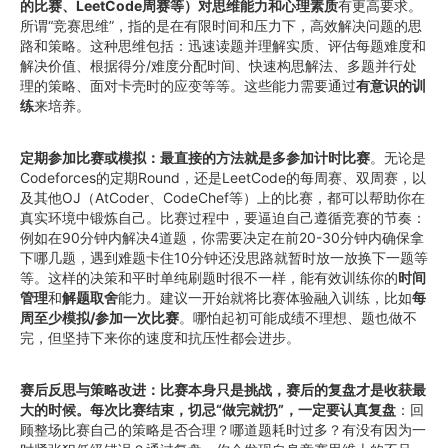
的比赛、LeetCode周赛等）对思维能力和心理素质
有更高要求。
所谓“竞赛思维”，指的是在有限时间和压力下，高效解决问题的思
路和策略。这种思维包括：迅速读题并理解实质、评估每题难度和
解决价值、根据得分/难度分配时间、快速构思解法、多题并行处
理的策略、面对卡壳时的应变等等。这些能力需要通过
有意识的训
练
来培养。
定期参加比赛或模拟：最直接的方法就是多参加计时比赛
。无论是
Codeforces的定期Round，还是LeetCode的每周赛、双周赛，以
及其他OJ（AtCoder、CodeChef等）上的比赛，都可以帮助你在
真实环境中锻炼自己。比赛过程中，要逼迫自己遵循竞赛的节奏：
例如在90分钟内解决4道题，你需要决定在前20-30分钟内确保拿
下哪几题，遇到难题卡住10分钟还没思路就暂时放一放换下一题等
等。这样的决策和平时单纯刷题时很不一样，能有效训练你的
时间
管理
和
解题取舍
能力。建议一开始就将比赛体验融入训练，比如
每
周至少模拟/参加一次比赛
。哪怕起初可能成绩不理想、题也做不
完，但坚持下来你的速度和抗压性都会进步。
赛后反思与策略改进：比赛本身只是挑战，赛后的复盘才是收获最
大的时候。每次比赛结束，切忌“做完就扔”，一定要认真复盘
：回
顾整场比赛自己的策略是否合理？哪道题耗时过多？有没有因为一