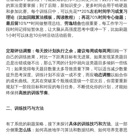
的算法需要掌握；到了后期，新知识变少，更多时间会用于啃硬题
和参加比赛。每个训练日中，可以先花**20%
左右时间学习或复习
理论（比如回顾算法模板，阅读教程）；再花
70%
时间专心做题；
最后留
10%**时间做整理总结。
劳逸结合
也很重要，每工作学习一
段时间记得短暂休息，让大脑从高强度思考中缓冲一下，比如刷题
1小时可以休息10分钟活动活动筋骨。
定期评估调整：每天按计划执行之余，建议每周或每两周
回顾一下
自己的训练效果，对比一下距离目标有无进展。如果发现某类题目
总是出错或做不出，那么下周的计划中就向这类题目多倾斜一些练
习；如果觉得每天题目数量太多导致质量下降，可以适当减少数量
提升思考深度。训练计划不应该一成不变，而应
动态调整
以贴合你
的成长曲线。尤其在突破某个瓶颈或晋级一个层次后，你需要重新
规划下一阶段目标和对应的每日任务。不断优化你的计划，才能始
终保持
高效的训练节奏
。
二、训练技巧与方法
有了系统的刷题策略，接下来探讨
具体的训练技巧和方法
。这一部
分侧重
怎么练
：如何高效地学习算法和数据结构、如何培养竞赛思