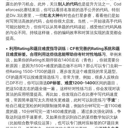
露出的学习机会。此外，关注
别人的代码
也是提升方法之一。Cod
eforces比赛结束后，你可以看排名靠前的选手公开的代码。特别
是Div.3比赛里，一些
红名大神
有时也会打星参赛，看看他们是如
何写简洁高效的代码，会给你很大启发。当然，一开始读高手代码
可能比较吃力，但你可以从简单题的代码读起，感受他们代码风格
的与众不同。持续这样做，你的编码效率和对算法实现的直觉都会
提高。
•
利用Rating和题目难度指导训练：CF有完善的Rating系统和题
目难度标签。合理利用这些信息能帮助你有针对性地练习
。举例来
说，如果你的Rating长期停留在1400左右（青色），你就需要分
析原因：是因为1500+难度的题总做不出吗？那么可以专门去刷一
些Rating 1500-1700的题目，逐步攻克这个难度段的常见题型。
CF的题库可以按难度筛选练习，非常方便。例如，很多人反映自
己DP不行，你可以筛选
DP标签、难度1200-1400
区间的题目，
把这50道左右的题全做一遍 。这样针对性练习后，你会发现对该
算法的应用明显提高。再比如，你发现自己在比赛中写代码速度
慢，常因简单题写太久而错失更难题，此时可以刻意练习“
手速
”：
给自己规定宽松的时间限制做简单题，例如5分钟写完一道1100难
度的题，10分钟写完一道1400难度的题 。通过多次强化训练，争
取达到这些手速要求。又如果你意识到自己的某些数学知识欠缺
（比如组合数学或位运算），也可以专门挑对应标签的CF题目来