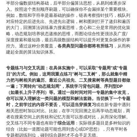
半部分偏数据结构基础，后半部分偏算法思想，从易到难逐步深
入。按照这个类别顺序刷题，可以确保你不会漏掉某个重要模块。
例如，数组和字符串是最基础的操作，链表考察指针技巧，栈队列
对应特定的后进先出、先进先出逻辑，树和图则打开了递归和遍历
的大门，回溯算法训练暴力搜索思维，贪心和二分是常用的优化策
略，动态规划培养状态递推的思维，而图论综合性更强涉及广度/
深度搜索和最短路，最后高级数据结构可以提升对更复杂操作的掌
控力。通过这种分类覆盖，
各类典型问题你都将有所练习
，从而构
建起全面的算法知识体系。
专题练习与交叉巩固：在具体实施中，可以采取“专题周”或“专题
日”的方式。例如，这周我重点练习“树与二叉树”，那么就集中精
力把与树相关的遍历、最近公共祖先、二叉搜索树等典型题目都做
一遍；下周转向“动态规划周”，系统学习背包问题、序列型DP
（如最长上升子序列）等。通过一段时间对同一专题的集中攻克，
你可以深入理解这一类问题的模型和解法套路。当切换下一个专题
时，之前学过的内容不要丢，可以适当穿插复习
或在新专题中遇到
相关思想时加以对比。比如，在学习完回溯之后再学动态规划，两
者在搜索空间上的剪枝和记忆方面可以形成对比，从而深化理解。
交叉练习不同专题也有助于
综合运用
：实际很多题目是多种知识的
结合（比如一道图论题可能也用到贪心或DP思想），只有平时各
专题都训练到位，碰到综合题时才不会手足无措。