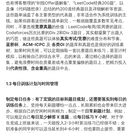
也有博客整理的“剑指Offer题解集”、“LeetCode经典200题”、以
及像《代码随想录》总结的约200道经典题目及详细解析等资源。
这些题单涵盖了各主要类型的代表题，非常适合作为系统训练的主
线。如果你跟着这些经典题单刷完，一般就能覆盖多数常见考点。
同时，不要忽视
竞赛真题
的价值：LeetCode每周/双周赛的题目、
Codeforces历次比赛的Div.2和Div.3题目，其实都凝聚了出题人
的巧思，做这些真题可以体验
真实考试/竞赛
的难度分布和节奏。
蓝桥杯
、
ACM-ICPC
及
各类OI
的题库和真题也是很好的训练素
材。如果时间充裕，可以定期抽取一套比赛题目来练习，甚至计时
模拟，以检验自己的综合水平。总的来说，通过精心选择的题目
集，避免浪费时间在质量差或考点重复偏狭的题目上，把精力投入
到
代表性强、含金量高
的题目中去。
1.3 每日训练计划与时间管理
制定每日任务：有了宏观的目标和题目规划，还需要落实到每日的
训练任务
上。坚持每天刷题哪怕一点点，长期累积也会带来巨大进
步。根据自己的空闲时间和精力，制定一个
日常刷题计划
。例如，
可以规定自己
每日至少解答 X 道题
，或
每日练习 Y 小时
。对于学
生党或上班族来说，一天能投入2-3小时算法练习已经很不错；全
职准备的同学则可以适当延长到4-6小时，但也要防止疲劳。重要