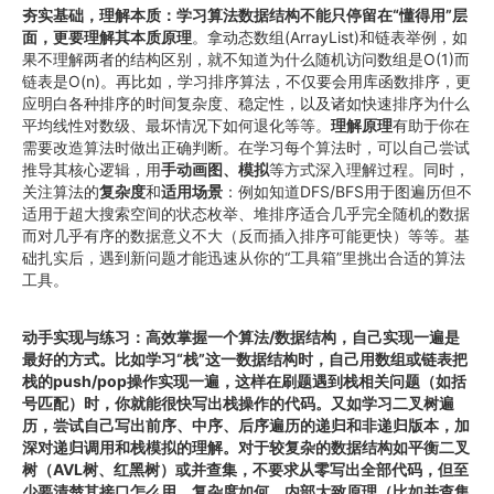
夯实基础，理解本质：学习算法数据结构不能只停留在“懂得用”层
面，更要理解其本质原理
。拿动态数组(ArrayList)和链表举例，如
果不理解两者的结构区别，就不知道为什么随机访问数组是O(1)而
链表是O(n)。再比如，学习排序算法，不仅要会用库函数排序，更
应明白各种排序的时间复杂度、稳定性，以及诸如快速排序为什么
平均线性对数级、最坏情况下如何退化等等。
理解原理
有助于你在
需要改造算法时做出正确判断。在学习每个算法时，可以自己尝试
推导其核心逻辑，用
手动画图、模拟
等方式深入理解过程。同时，
关注算法的
复杂度
和
适用场景
：例如知道DFS/BFS用于图遍历但不
适用于超大搜索空间的状态枚举、堆排序适合几乎完全随机的数据
而对几乎有序的数据意义不大（反而插入排序可能更快）等等。基
础扎实后，遇到新问题才能迅速从你的“工具箱”里挑出合适的算法
工具。
动手实现与练习：高效掌握一个算法/数据结构，自己实现一遍是
最好的方式。比如学习“栈”这一数据结构时，自己用数组或链表把
栈的push/pop操作实现一遍，这样在刷题遇到栈相关问题（如括
号匹配）时，你就能很快写出栈操作的代码。又如学习二叉树遍
历，尝试自己写出前序、中序、后序遍历的递归和非递归版本，加
深对递归调用和栈模拟的理解。对于较复杂的数据结构如平衡二叉
树（AVL树、红黑树）或并查集，不要求从零写出全部代码，但至
少要清楚其接口怎么用、复杂度如何，内部大致原理（比如并查集