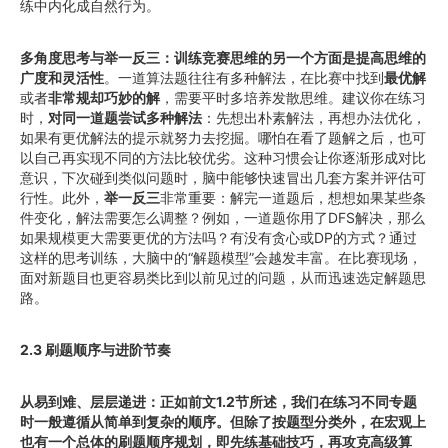
练中内化成自然行为。
多角度思考与举一反三：训练竞赛思维的另一个方面是提高思维的
广度和灵活性
。一道算法题往往有多种解法，在比赛中找到
最优解
或者
非常规却巧妙的解
，需要平时多培养发散思维。建议你在练习
时，
对同一道题尝试多种解法
：先想出朴素解法，再想办法优化，
如果有更优解法的提示就努力去挖掘。哪怕在看了题解之后，也可
以自己再实现不同的方法比较优劣。这种习惯会让你逐渐形成对比
意识，下次碰到类似问题时，脑中能够快速冒出几套方案并评估可
行性。此外，
举一反三
非常重要：解完一道题后，想想如果某些条
件变化，解法需要怎么调整？例如，一道题你用了DFS解决，那么
如果规模更大需要更优的方法吗？有没有贪心或DP的方式？通过
这样的思考训练，大脑中的“解题模型”会越发丰富。在比赛现场，
面对新题目也更容易类比到以前见过的问题，从而迅速选定解题思
路。
2.3 刷题顺序与进阶节奏
从易到难、层层递进：正如前文1.2节所述，我们在练习不同专题
时一般遵循从简单到复杂的顺序。但除了按题型分类外，在宏观上
也有一个总体的刷题顺序规划，即先练基础技巧，再攻克高级算