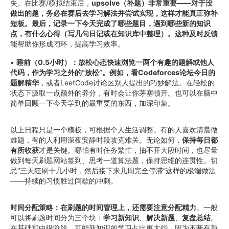
失。在比赛/模拟结束后，
upsolve（补题）非常重要——对于没
做出的题，务必在赛后去学习解法并尝试实现，这样才能真正弥补
短板。最后，记录一下今天完成了哪些题目，遇到哪些新的知识
点，有什么心得（写几句日记或在知识库中整理）。这种及时反馈
能帮助你形成闭环，提高学习效率。
•
睡前（0.5小时）：放松心态快速浏览一两个有趣的题解或他人
代码，作为学习之外的“放松”。例如，看Codeforces论坛今日的
题解精华
，或者LeetCode讨论区别人提出的巧妙解法。在轻松的
状态下汲取一点额外的养分，有时会让你茅塞顿开。也可以在脑中
简单回顾一下今天学到的最重要的东西，加深印象。
以上日程只是一个模板，可根据个人生活调整。有的人喜欢清晨做
难题，有的人利用深夜安静时段攻克难关。无论如何，
保持每日都
有所收获
才是关键。哪怕有时任务繁忙，抽不开大段时间，也尽量
做到每天刷题网站签到、思考一道算法题，保持思维的连贯性。切
忌“三天狂刷十几小时，然后接下来几周完全停滞”这样的极端做法
——持续的习惯胜过间歇的冲刺。
时间分配策略：在刷题的时间管理上，还需要注意分配精力
。一般
可以将刷题时间分为三个块：
学习新知识
、
解决新题
、
复盘总结
。
在基础和中级阶段，可能新知识的学习占比更大些，因为不断有新