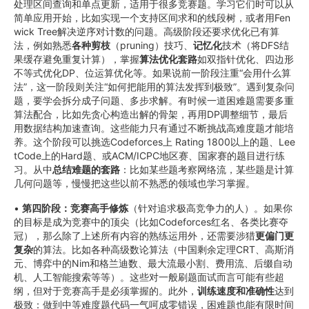
处理区间查询和单点更新，适用于很多竞赛题。学习它们时可以从
简单应用开始，比如实现一个支持区间求和的线段树，或者用Fen
wick Tree解决逆序对计数的问题。高级阶段还要求优化已有算
法，例如熟悉
各种剪枝
（pruning）技巧、
记忆化
技术（将DFS结
果缓存避免重复计算），掌握
算法优化套路
如双指针优化、四边形
不等式优化DP、位运算优化等。如果说前一阶段注重“会用什么算
法”，这一阶段则关注“如何把能用的算法发挥到极致”。遇到复杂问
题，要学会拆分成子问题、多步求解。有时候一道困难题需要多重
算法配合，比如先贪心构造出解的骨架，再用DP调整细节，最后
用数据结构加速查询。这些能力只有通过不断挑战高难度题才能培
养。这个阶段可以挑选Codeforces上 Rating 1800以上的题、Lee
tCode上的Hard题、或ACM/ICPC地区赛、国家赛的题目进行练
习。从中
总结难题的套路
：比如某些题考察网络流，某些题是计算
几何问题等，慢慢把这些以前不熟悉的领域也学习掌握。
•
第四阶段：竞赛高手修炼
（针对追求极高竞争力的人）。如果你
的目标是成为竞赛中的顶尖（比如Codeforces红名、各类比赛夺
冠），那么除了上述所有内容的熟练运用外，还需要涉猎
更偏门更
复杂
的算法。比如各种高级数论算法（中国剩余定理CRT、高斯消
元、博弈中的Nim和格兰迪数、最大流最小割、费用流、后缀自动
机、人工智能搜索等等）。这些对一般刷题面试而言可能有些超
纲，但对于竞赛高手是必须掌握的。此外，
训练速度和准确性
达到
极致：做到中等难度题代码一气呵成零错误，困难题也能有限时间