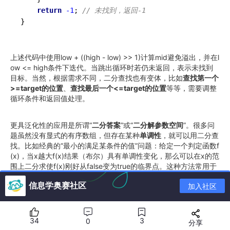
return
-1
; 
// 未找到，返回-1
}
上述代码中使用low + ((high - low) >> 1)计算mid避免溢出，并在l
ow <= high条件下迭代。当跳出循环时若仍未返回，表示未找到
目标。当然，根据需求不同，二分查找也有变体，比如
查找第一个
>=target的位置
、
查找最后一个<=target的位置
等等，需要调整
循环条件和返回值处理。
更具泛化性的应用是所谓“
二分答案
”或“
二分解参数空间
”。很多问
题虽然没有显式的有序数组，但存在某种
单调性
，就可以用二分查
找。比如经典的“最小的满足某条件的值”问题：给定一个判定函数f
(x)，当x越大f(x)结果（布尔）具有单调性变化，那么可以在x的范
围上二分求使f(x)刚好从false变为true的临界点。这种方法常用于
求最优解的数值。例如在LeetCode上著名的“最小速度吃香蕉”、
信息学奥赛社区
加入社区
“在大小为n的纸片上可以写字的最小笔划粗细”等问题都是通过二
分假设答案来做。掌握这类问题要先判断
答案空间
是连续单调的，
然后写判定函数并二分逼近。一个容易忽略的问题是
浮点二分
：有
时答案是浮点数，就二分到一定精度或者迭代固定次数即可。
34
3
0
分享