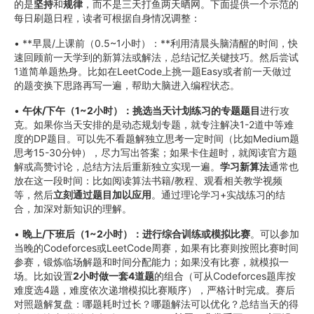
的是
坚持
和
规律
，而不是三天打鱼两天晒网。下面提供一个示范的
每日刷题日程，读者可根据自身情况调整：
• **早晨/上课前（0.5~1小时）：**利用清晨头脑清醒的时间，快
速回顾前一天学到的新算法或解法，总结记忆关键技巧。然后尝试
1道简单题热身。比如在LeetCode上挑一题Easy或者前一天做过
的题变换下思路再写一遍，帮助大脑进入编程状态。
•
午休/下午（1~2小时）：挑选当天计划练习的专题题目
进行攻
克。如果你当天安排的是动态规划专题，就专注解决1-2道中等难
度的DP题目。可以先不看题解独立思考一定时间（比如Medium题
思考15-30分钟），尽力写出答案；如果卡住超时，就阅读官方题
解或高赞讨论，总结方法后重新独立实现一遍。
学习新算法
通常也
放在这一段时间：比如阅读算法书籍/教程、观看相关教学视频
等，然后
立刻通过题目加以应用
。通过理论学习+实战练习的结
合，加深对新知识的理解。
•
晚上/下班后（1~2小时）：进行综合训练或模拟比赛
。可以参加
当晚的Codeforces或LeetCode周赛，如果有比赛则按照比赛时间
参赛，锻炼临场解题和时间分配能力；如果没有比赛，就模拟一
场。比如设置
2小时做一套4道题
的组合（可从Codeforces题库按
难度选4题，难度依次递增模拟比赛顺序），严格计时完成。赛后
对照题解复盘：哪题耗时过长？哪题解法可以优化？总结当天的得