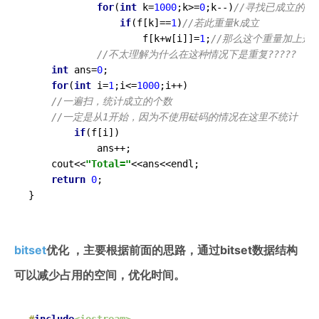
for
(
int
 k=
1000
;k>=
0
;k--)
//寻找已成立的重
if
(f[k]==
1
)
//若此重量k成立 
					f[k+w[i]]=
1
;
//那么这个重量加上这
//不太理解为什么在这种情况下是重复????? 
int
 ans=
0
;

for
(
int
 i=
1
;i<=
1000
;i++)

//一遍扫，统计成立的个数
//一定是从1开始，因为不使用砝码的情况在这里不统计 
if
(f[i])

			ans++;

	cout<<
"Total="
<<ans<<endl; 

return
0
;	

}
bitset
优化 ，主要根据前面的思路，通过bitset数据结构
可以减少占用的空间，优化时间。
#
include
<iostream>