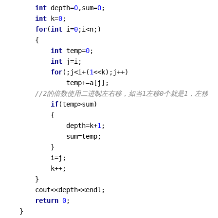
int
 depth=
0
,sum=
0
;

int
 k=
0
;

for
(
int
 i=
0
;i<n;)

	{

int
 temp=
0
;

int
 j=i;

for
(;j<i+(
1
<<k);j++)

			temp+=a[j];

//2的倍数使用二进制左右移，如当1左移0个就是1，左移1个就是
if
(temp>sum)

		{

			depth=k+
1
;

			sum=temp;

		}

		i=j;

		k++;

	}

	cout<<depth<<endl;

return
0
;

}