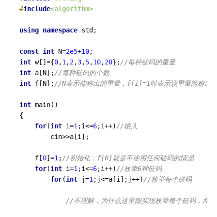
#
include
<algorithm>
using
namespace
 std;

const
int
 N=
2e5
+
10
int
 w[]={
0
,
1
,
2
,
3
,
5
,
10
,
20
};
//每种砝码的重量 
int
 a[N];
//每种砝码的个数 
int
 f[N];
//N表示能称出的重量，f[i]=1时表示该重量能称出，
int
main
()
{

for
(
int
 i=
1
;i<=
6
;i++)
//输入 
		cin>>a[i];

	f[
0
]=
1
;
//初始化，f[0]就是不使用任何砝码的情况 
for
(
int
 i=
1
;i<=
6
;i++)
//枚举6种砝码 
for
(
int
 j=
1
;j<=a[i];j++)
//枚举每个砝码 
//不理解，为什么这里能实现枚举每个砝码，而不是