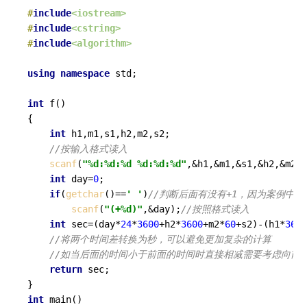
#
include
<iostream>
#
include
<cstring>
#
include
<algorithm>
using
namespace
 std;

int
f
()
{

int
 h1,m1,s1,h2,m2,s2;

//按输入格式读入 
scanf
(
"%d:%d:%d %d:%d:%d"
,&h1,&m1,&s1,&h2,&m2,&
int
 day=
0
;

if
(
getchar
()==
' '
)
//判断后面有没有+1，因为案例中(+
scanf
(
"(+%d)"
,&day);
//按照格式读入
int
 sec=(day*
24
*
3600
+h2*
3600
+m2*
60
+s2)-(h1*
3600
//将两个时间差转换为秒，可以避免更加复杂的计算
//如当后面的时间小于前面的时间时直接相减需要考虑向前借
return
 sec; 

int
main
()