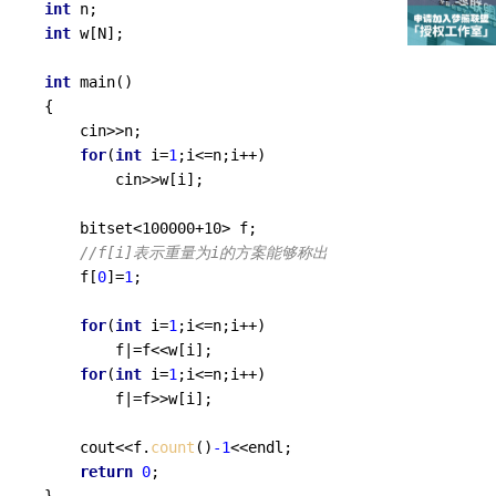
int
int
 w[N];

int
main
()
{

	cin>>n;

for
(
int
 i=
1
;i<=n;i++)

		cin>>w[i];

	bitset<100000+10> f;

//f[i]表示重量为i的方案能够称出 
	f[
0
]=
1
;

for
(
int
 i=
1
;i<=n;i++)

		f|=f<<w[i];

for
(
int
 i=
1
;i<=n;i++)

		f|=f>>w[i];

	cout<<f.
count
()
-1
<<endl;

return
0
;

}