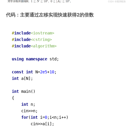
代码：主要通过左移实现快速获得2的倍数
#
include
<iostream>
#
include
<cstring>
#
include
<algorithm>
using
namespace
 std;

const
int
 N=
2e5
+
10
int
 a[N];

int
main
()
{

int
 n;

	cin>>n;

for
(
int
 i=
0
;i<n;i++)

		cin>>a[i];
