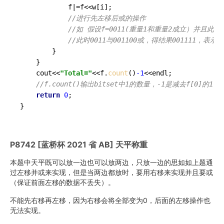
			f|=f<<w[i];

//进行先左移后或的操作
//如 假设f=0011(重量1和重量2成立）并且此时
//此时0011与001100或，得结果001111，表示
		}

	}

	cout<<
"Total="
<<f.
count
()
-1
<<endl;

//f.count()输出bitset中1的数量，-1是减去f[0]的1 
return
0
;

}
P8742 [蓝桥杯 2021 省 AB] 天平称重
本题中天平既可以放一边也可以放两边，只放一边的思如如上题通
过左移并或来实现，但是当两边都放时，要用右移来实现并且要或
（保证前面左移的数据不丢失）。
不能先右移再左移，因为右移会将全部变为0，后面的左移操作也
无法实现。