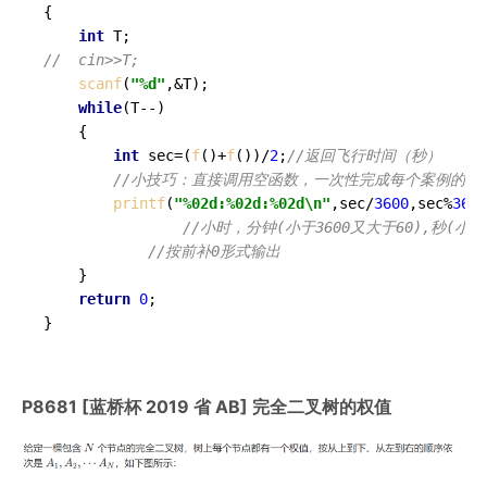
{

int
//	cin>>T;
scanf
(
"%d"
,&T);

while
(T--)

	{

int
 sec=(
f
()+
f
())/
2
;
//返回飞行时间（秒）
//小技巧：直接调用空函数，一次性完成每个案例的多
printf
(
"%02d:%02d:%02d\n"
,sec/
3600
,sec%
3600
//小时，分钟(小于3600又大于60),秒(小于
//按前补0形式输出 
	}

return
0
;

}
P8681 [蓝桥杯 2019 省 AB] 完全二叉树的权值