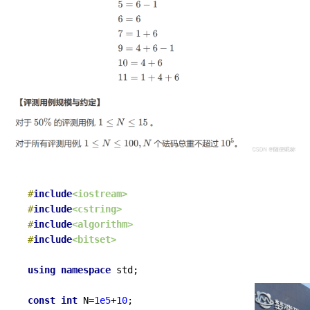
#
include
<iostream>
#
include
<cstring>
#
include
<algorithm>
#
include
<bitset>
using
namespace
 std;

const
int
 N=
1e5
+
10