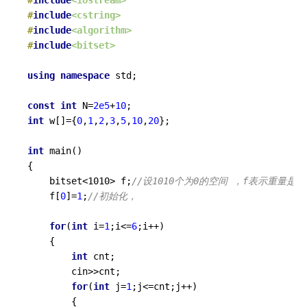
#
include
<cstring>
#
include
<algorithm>
#
include
<bitset>
using
namespace
 std;

const
int
 N=
2e5
+
10
int
 w[]={
0
,
1
,
2
,
3
,
5
,
10
,
20
};

int
main
()
{

	bitset<1010> f;
//设1010个为0的空间 ，f表示重量是否
	f[
0
]=
1
;
//初始化， 
for
(
int
 i=
1
;i<=
6
;i++)

	{

int
 cnt;

		cin>>cnt;

for
(
int
 j=
1
;j<=cnt;j++)

		{
