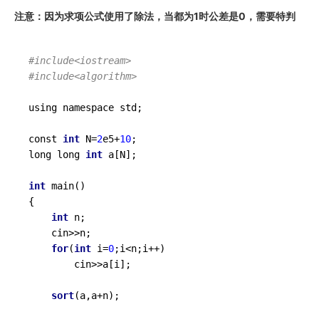
注意：因为求项公式使用了除法，当都为1时公差是0，需要特判
#include<iostream>
#include<algorithm>
using namespace std;

const 
int
 N=
2
e5+
10
;

long long 
int
 a[N];

int
 main()

{

int
 n;

    cin>>n;

for
(
int
 i=
0
;i<n;i++)

        cin>>a[i];

sort
(a,a+n);
