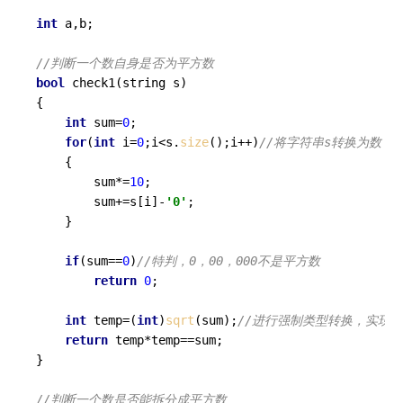
int
 a,b;

//判断一个数自身是否为平方数
bool
check1
(string s)
{

int
 sum=
0
;

for
(
int
 i=
0
;i<s.
size
();i++)
//将字符串s转换为数 
    {

        sum*=
10
;

        sum+=s[i]-
'0'
;

    }

if
(sum==
0
)
//特判，0，00，000不是平方数 
return
0
;

int
 temp=(
int
)
sqrt
(sum);
//进行强制类型转换，实现
return
 temp*temp==sum;

}

//判断一个数是否能拆分成平方数