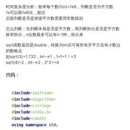
时间复杂度分析：枚举每个数O(n)=1e6，判断是否为平方数
1s可以跑1e8次，能过
后面判断是否是拼接平方数需要用常数级别
怎么判断：先判断本身是否是平方数，再判断拆分是否是平方数
枚举拆分，n位数最多可以有n-1种，拆出来
sqrt函数返回是double，转换为int后可将所有开平方后有小数点
的数略去
如sqrt(3)=1.732，int-->1，1*1=1！=3
sqrt(4)=2，int-->2，2^2==4
代码：
#
include
<iostream>
#
include
<algorithm>
#
include
<cstring>
#
include
<stdio.h>
#
include
<cmath>
using
namespace
 std;
