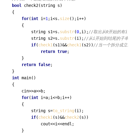
bool
check2
(string s)
{

for
(
int
 i=
1
;i<s.
size
();i++)

    {

        string s1=s.
substr
(
0
,i);
//取出从0开始的有i个
        string s2=s.
substr
(i);
//从i开始到结尾的子串，
if
(
check1
(s1)&&
check1
(s2))
//当一个拆分成立就返
return
true
;

    }

return
false
;

int
main
()
{

    cin>>a>>b;

for
(
int
 i=a;i<=b;i++)

    {

        string s=
to_string
(i);

if
(
check1
(s)&&
check2
(s))

            cout<<i<<endl;

    }
