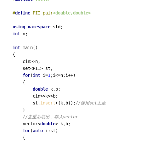
#
define
 PII pair
<double,double>
using
namespace
int
 n;

int
main
()
{

    cin>>n;

    set<PII> st;

for
(
int
 i=
1
;i<=n;i++)

    {

double
 k,b;

        cin>>k>>b;

        st.
insert
({k,b});
//使用set去重 
    }

//去重后取出，存入vector
    vector<
double
> k,b;

for
(
auto
 i:st)

    {
