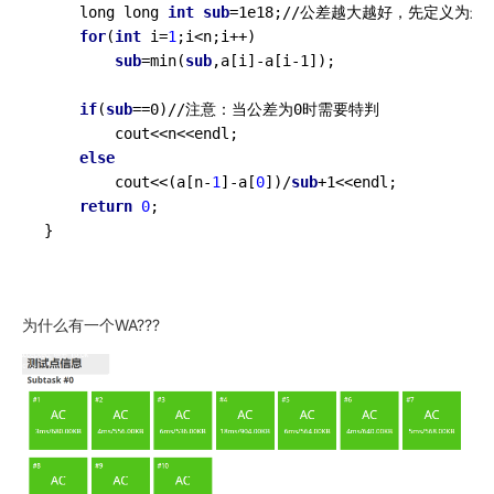
    long long 
int
sub
=1
e18
;//公差越大越好，先定义为最大
for
(
int
 i=
1
;i<n;i++)

sub
=
min
(
sub
,a[i]-a[i-1]);

if
(
sub
==0)//注意：当公差为0时需要特判 

cout
<<
n
<<
endl
;

else
        cout<<(a[n-
1
]-a[
0
])/
sub
+1<<
endl
;

return
0
;

}
为什么有一个WA???