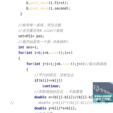
        k.
push_back
(i.first);

        b.
push_back
(i.second);

     } 

//枚举每一条线，求交点数
//去完重后有k.size()条线 
    set<PII> pos;

//最开始是有一个面（0条线时） 
int
 ans=
1
;

for
(
int
 i=
0
;i<k.
size
();i++)

    {

for
(
int
 j=i+
1
;j<k.
size
();j++)
//取出两条线，不
        {

//平行的情况，没有交点 
if
(k[i]==k[j])

continue
; 

//求新增加的交点 ，不能重复 
double
//            double y=k[i]*((b[j]-b[i])/(k[i]-k[j]
double
 y=k[i]*x+b[i];
