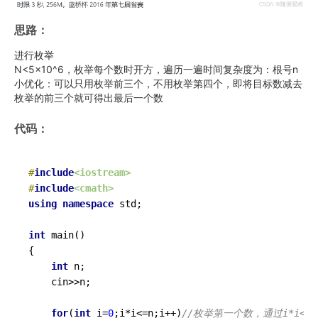
思路：
进行枚举
N<5x10^6，枚举每个数时开方，遍历一遍时间复杂度为：根号n
小优化：可以只用枚举前三个，不用枚举第四个，即将目标数减去
枚举的前三个就可得出最后一个数
代码：
#
include
<iostream>
#
include
<cmath>
using
namespace
 std;

int
main
()
{

int
 n;

    cin>>n;

for
(
int
 i=
0
;i*i<=n;i++)
//枚举第一个数，通过i*i<=