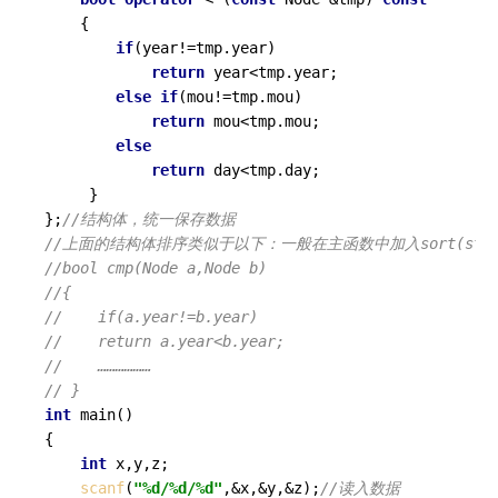
    {

if
(year!=tmp.year)

return
 year<tmp.year;

else
if
(mou!=tmp.mou)

return
 mou<tmp.mou;

else
return
 day<tmp.day;

     } 

};
//结构体，统一保存数据 
//上面的结构体排序类似于以下：一般在主函数中加入sort(st,st.s
//bool cmp(Node a,Node b)
//{
//    if(a.year!=b.year)
//    return a.year<b.year;
//    ……………… 
// } 
int
main
()
{

int
 x,y,z;

scanf
(
"%d/%d/%d"
,&x,&y,&z);
//读入数据