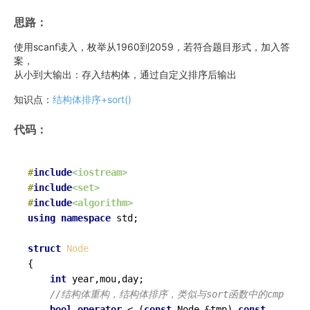
思路
：
使用scanf读入，枚举从1960到2059，若符合题目形式，加入答
案，
从小到大输出：存入结构体，通过自定义排序后输出
知识点：
结构体排序+sort()
代码：
#
include
<iostream>
#
include
<set>
#
include
<algorithm>
using
namespace
 std;

struct
Node
{

int
 year,mou,day;

//结构体重构，结构体排序，类似与sort函数中的cmp 
bool
operator
 < (
const
 Node &tmp) 
const