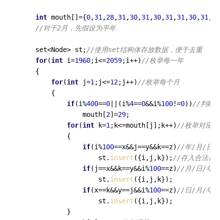
int
 mouth[]={
0
,
31
,
28
,
31
,
30
,
31
,
30
,
31
,
31
,
30
,
31
,
30
//对于2月，先假设为平年 
    set<Node> st;
//使用set结构体存放数据，便于去重 
for
(
int
 i=
1960
;i<=
2059
;i++)
//枚举每一年
    {

for
(
int
 j=
1
;j<=
12
;j++)
//枚举每个月
        {

if
(i%
400
==
0
||(i%
4
==
0
&&i%
100
!=
0
))
//判断
                mouth[
2
]=
29
; 

for
(
int
 k=
1
;k<=mouth[j];k++)
//枚举对应月
            {

if
(i%
100
==x&&j==y&&k==z)
//年/月/日
                    st.
insert
({i,j,k});
//存入合法日
if
(j==x&&k==y&&i%
100
==z)
//月/日/年
                    st.
insert
({i,j,k});

if
(x==k&&y==j&&i%
100
==z)
//日/月/年 
                    st.
insert
({i,j,k});

            }
