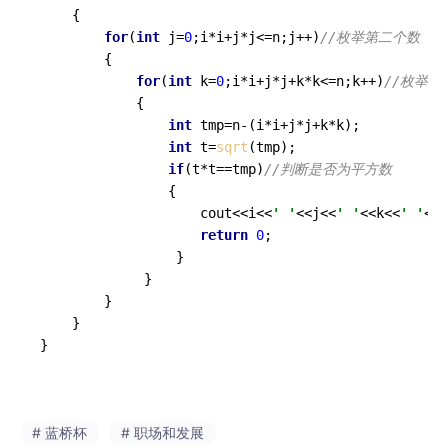
    {

for
(
int
 j=
0
;i*i+j*j<=n;j++)
//枚举第二个数 
        {

for
(
int
 k=
0
;i*i+j*j+k*k<=n;k++)
//枚举第
            {

int
 tmp=n-(i*i+j*j+k*k);

int
 t=
sqrt
(tmp);

if
(t*t==tmp)
//判断是否为平方数
                {

                    cout<<i<<
' '
<<j<<
' '
<<k<<
' '
<<t
return
0
;

                 } 

             } 

        }

    }

}
# 蓝桥杯
# 职场和发展