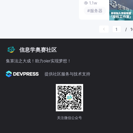
1.1w

#服务器
#运维
/
1
信息学奥赛社区
集算法之大成！助力oier实现梦想！
提供社区服务与技术支持
关注微信公众号