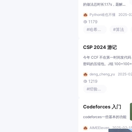
5程序自动分析
的做法总时长1.17s，题解里
面的做法三百多毫秒，不知
Python啥也不懂
2025-02
道为什么差距这么大。的变
1179

量相等/不等的约束条件，
#哈希算法
#算法
请判定是否可以分别为每一
个变量赋予恰当的值，使得
上述所有约束条件同时被满
CSP 2024 游记
足。那题很像，但是有问
题，就是不等于的关系是不
今年 CCF 不在第一时间发代
可以传递的。最后一个问
密码的压缩包。J组 100+100+10
题，显然不能开10^9的数
70~400S组 100+100+(75~1
deng_cheng_yu
2025-02
组，所以要么使用离散化要
多测一定要清空。数据范围不
1219

么使用哈希，可以点击前置
想最优解法，看自己认为的正
知识中的链接。应该先把所
#经验分享
过于相信自己的常数，时间复
有的e=1的数据合并了，然
像这次多测要乘一个TTT。记
后再判断e
机上跑一遍肯定没错，还能防止
Codeforces 入门
codeforces一些基本的功能
AIMEEleven
2025-02-15