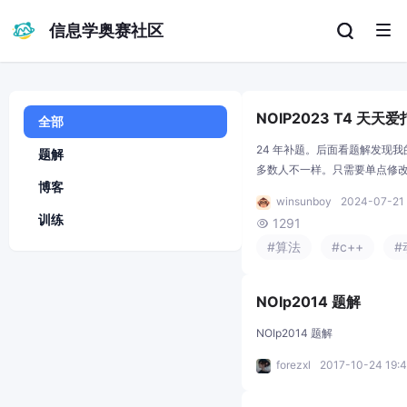
信息学奥赛社区
NOIP2023 T4 天天
全部
24 年补题。后面看题解发现
题解
多数人不一样。只需要单点修改
博客
合并左右子的信息的写法就不
winsunboy
2024-07-21 
化 思路 线段树 ans数组 代码
训练
1291

#算法
#c++
NOIp2014 题解
NOIp2014 题解
forezxl
2017-10-24 19: