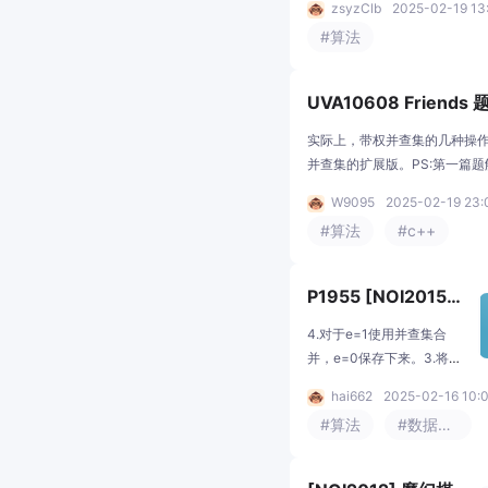
zsyzClb
2025-02-19 13
带来严重的功利化倾向，会
不然就要花费删掉这条边的费
#算法
影响正常的教学和升学秩
想到了“要么就要删掉一条边，
序。报名参加CSP-J/S的被
点”这个性质，然后意识到可以
认证者在当年9月1
二分图，左边是边，从源点连
UVA10608 Friends 
边权的图，让你找出一个子图，
权和最大。第一眼感觉要用网
实际上，带权并查集的几种操
问题
并查集的扩展版。PS:第一篇
敬请谅解。本人太弱，就用带
W9095
2025-02-19 23:
历一遍，找最大值即可。（不
#算法
#c++
读完题就知道，这题用。这些
P1955 [NOI2015]
程序自动分析
4.对于e=1使用并查集合
并，e=0保存下来。3.将原
数组更新为在离散化数组中
hai662
2025-02-16 10:
的位置。1.读入数据存入离
#算法
#数据结构
散化数组c。5.检查是否冲
突，输出答案。