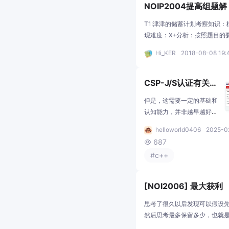
NOIP2004提高组题解
T1:津津的储蓄计划考察知识：
现难度：X+分析：按照题目的
只是要考虑严谨，还要看懂题目代码
Hi_KER
2018-08-08 19:
t;cstdio&gt;int cost,rest,store,f
t i=1;i&lt;=12;i++){scanf("%d"
CSP-J/S认证有关通
知
但是，这需要一定的基础和
认知能力，并非越早越好。
近年来，参加CCF非专业级
helloworld0406
2025-02
软件能力认证（CSP-J/S）
687

的小学生呈现低龄化的趋
#c++
势。小学生过早参加CSP-
J/S对其身心健康和正常的
学习会产生负面影响，也不
[NOI2006] 最大获利
符合CCF 组织该能力认证
的初衷。另一方面，部分中
思考了很久以后发现可以假设
学将小学生的CSP-J/S成绩
然后思考最多保留多少，也就
作为升学的参考依据，这将
割，如果这条边想要保留就要