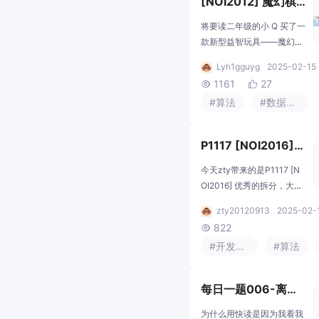
[NOI2012] 魔幻棋
盘
将要读二年级的小 Q 买了一
款新型益智玩具——魔幻棋
盘，它是一个N行M列的网
Lyh1gguyg
2025-02-15 
格棋盘，每个格子中均有一
1161
27


个正整数。棋盘守护者在棋
#算法
#数据结构
盘的第X行第Y列（行与列
均从1开始编号）并且始终
不会移动。游戏说明书上附
P1117 [NOI2016]
有这样一句话“聪明的小朋
优秀的拆分
友，当你连续答对1993032
今天zty带来的是P1117 [N
4次询问后会得到一个惊喜
OI2016] 优秀的拆分，大家
噢！小 Q 十分想得到这个惊
给个赞呗，zty放寒假的更
zty20120913
2025-02-1
喜，于是每天都在玩这个玩
新呢是会多起来的大概一天
822

具。但由于他粗心大意，经
三四个吧,zty最近在冲榜大
常算错数，难以达到这个目
#开发语言
#算法
家多加支持先赞后看养成习
标。于是他来向你寻求帮
惯先赞后看养成习惯。
助，
每日一题006-离散
化和哈希-洛谷p195
为什么用快读是因为我看我