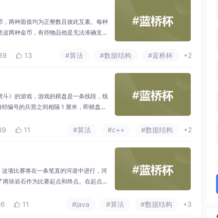
币，两种面值均为正整数且彼此互素。每种
凭这两种金币，有些物品他是无法准确支付
，最贵的价值是多少金币？注意：输入数据
数据仅一行，包含两个正整数 aa 和 b
89
13
#算法
#数据结构
#蓝桥杯
+2

面值。其中，1≤a，b≤1091≤
虎斗》的游戏，游戏的棋盘是一条线段，线
），相邻编号的兵营之间相隔 1 厘米，即棋盘为
i​ 位工兵。下图为 nn = 6 的输入描述轩轩在
们以 mm 号兵营作为分界，靠左的工兵属于
89
11
#算法
#c++
#数据结构
+2

了！这项比赛将在一条笔直的河道中进行，河
了两块岩石作为比赛起点和终点。在起点和
的岩石）。在比赛过程中，选手们将从起点出
为了提高比赛难度，组委会计划移走一些岩
26
11
#java
#算法
#数据结构
+3

尽可能长。由于预算限制，组委会至多从起