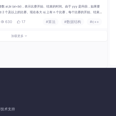
ai​,bi​ (ai​<bi​)，表示比赛开始、结束的时间。由于 yyy 是蒟蒻，如果要
 个及以上的比赛。现在各大 oj 上有 n 个比赛，每个比赛的开始、结束
赛，noip 就能考的越好（假的）。所以，他想知道他最多能参加几个比赛。
630
17
#算法
#数据结构
#c++


加载更多
与技术支持