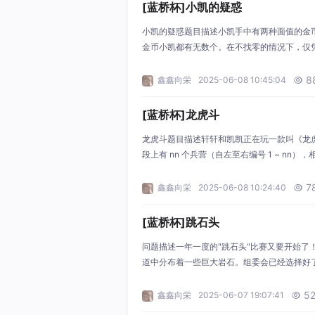
[蓝桥杯]小凯的疑惑
​小凯的疑惑题目描述小凯手中有两种面值的金
金币小凯都有无数个。在不找零的情况下，仅
的。现在小凯想知道在无法准确支付的物品中
保证存在小凯无法准确支付的商品。输入描述输入
8
鑫鑫向栄
2025-06-08 10:45:04

b，它们之间用一个空格隔开，表示小凯手中金币的
[蓝桥杯]龙虎斗
​龙虎斗题目描述轩轩和凯凯正在玩一款叫《龙
段上有 nn 个兵营（自左至右编号 1 ~ nn
长度为 nn − 1 厘米的线段。ii 号兵营里有 cic
左侧，代表"龙"；凯凯在右侧，代表"虎"。 他
7
鑫鑫向栄
2025-06-08 10:24:40

龙势力，靠右的工兵属于虎势力
[蓝桥杯]跳石头
​问题描述一年一度的"跳石头"比赛又要开始
道中分布着一些巨大岩石。组委会已经选择好
终点之间，有 NN 块岩石（不含起点和终点
发，每一步跳向相邻的岩石，直至到达终点。
5
鑫鑫向栄
2025-06-07 19:07:41

石，使得选手们在比赛过程中的最短跳跃距离