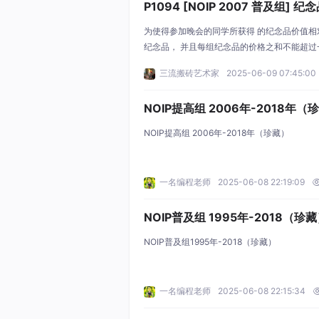
& LSOT Round 3 | [LSOT-3] 嗯欧哎
P1094 [NOIP 2007 普及组] 
为使得参加晚会的同学所获得 的纪念品价值
纪念品， 并且每组纪念品的价格之和不能超
组的数目最少。你的任务是写一个程序，找出所
三流搬砖艺术家
2025-06-09 07:45:00
足：1≤n≤3×104，80≤w≤200，5≤Pi​≤
NOIP提高组 2006年-2018年（
NOIP提高组 2006年-2018年（珍藏）
一名编程老师
2025-06-08 22:19:09
NOIP普及组 1995年-2018（珍
NOIP普及组1995年-2018（珍藏）
一名编程老师
2025-06-08 22:15:34