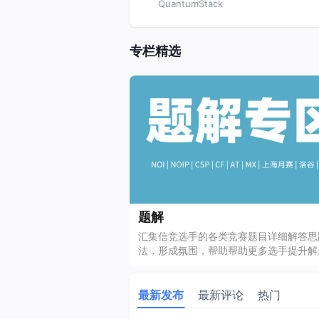
QuantumStack
专栏精选
题解
汇集信竞选手的各类竞赛题目详细解答思
法，形成氛围，帮助帮助更多选手提升解
力。 题解区分区： NOI | NOIP | CSP | CF | AT
| MX | 上海月赛 | 洛谷 | 其他 题解区【
式】为：题解 | 分类 | 场次 | 题目名称 |
最新发布
最新评论
热门
如：题解：MX | 【MX-J9】梦熊 J 组 ·