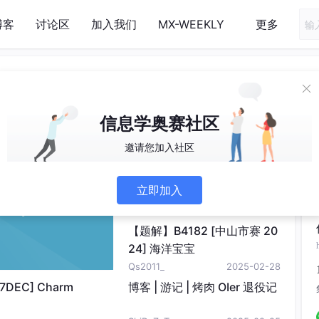
博客
讨论区
加入我们
MX-WEEKLY
更多
dj算法与分层图最短路径
信息学奥赛社区
邀请您加入社区
坚持拒绝熬夜
2025-03-01
清华计算机学姐四万字长文，
立即加入
Codeforces 和 LeetCode 的
变强之路
兔零兔三兔顶会
2025-03-01
【题解】B4182 [中山市赛 20
24] 海洋宝宝
Qs2011_
2025-02-28
7DEC] Charm
博客 | 游记 | 烤肉 OIer 退役记