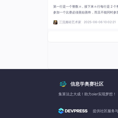
第一行是一个整数 n，接下来 n 行每行是 2 个整数 
参加一个比赛必须善始善终，而且不能同时参加 2
的时间点是知道的。yyy 认为，参加越多的比
三流搬砖艺术家
2025-06-06 10:02:21
一个整数最多参加的比
信息学奥赛社区
集算法之大成！助力oier实现梦想！
提供社区服务