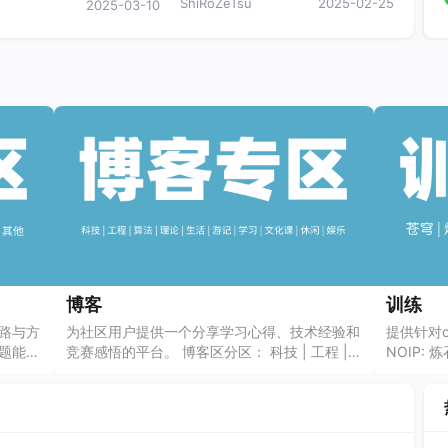
ShiRoZeTsu
2025-02-25
2025-03-10
博客
训练
路与方
为社区用户提供一个分享学习心得、技术经验和
提供针对oi
题能
竞赛感悟的平台。 博客区分区： 科技 | 工程 |
NOIP: 
算法 | 理论 | 生活 | 游记 | 学习 | 文化课 | 休闲
盘古 暑
标题格
| 娱乐 博客区【标题格式】为：博客 |分类 | 文
 题解
章题目 如：博客 | 游记 | 烤肉OIer退役记
 苹果赛