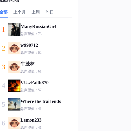
全部
上个月
上周
昨日
ManyRussianGirl
1
总声望值：73
w990712
2
总声望值：62
牛茂林
3
总声望值：61
VU-zFaith870
4
总声望值：57
Where the trail ends
5
总声望值：41
Lemon233
6
总声望值：41