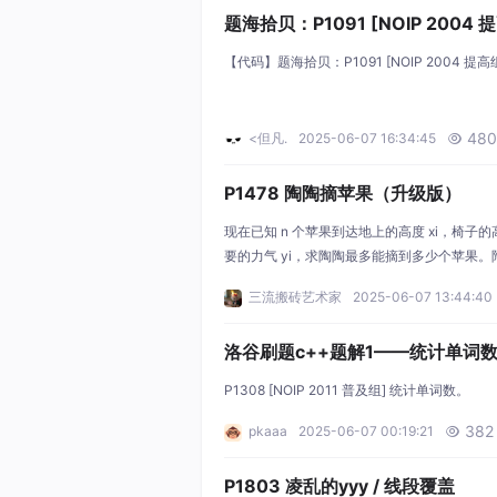
点
题海拾贝：P1091 [NOIP 2004
【代码】题海拾贝：P1091 [NOIP 2004 提
480
<但凡.
2025-06-07 16:34:45

P1478 陶陶摘苹果（升级版）
现在已知 n 个苹果到达地上的高度 xi​，椅
要的力气 yi​，求陶陶最多能摘到多少个苹果。
000, a≤50, b≤200, s≤1000, xi​≤280,
三流搬砖艺术家
2025-06-07 13:44:40
洛谷刷题c++题解1——统计单词
P1308 [NOIP 2011 普及组] 统计单词数。
382
pkaaa
2025-06-07 00:19:21

P1803 凌乱的yyy / 线段覆盖