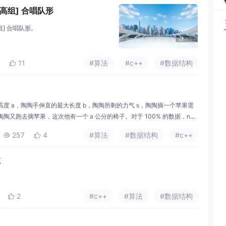
 提高组] 合唱队形
高组] 合唱队形。
11
#算法
#c++
#数据结构

子的高度 a，陶陶手伸直的最大长度 b，陶陶所剩的力气 s，陶陶摘一个苹果需
陶陶又跑去摘苹果，这次他有一个 a 公分的椅子。对于 100% 的数据，n≤5
 yi​≤100。第 3 行~第 3+n−1 行：每行两个数 苹果高度 xi​，摘这个
257
4
#算法
#数据结构
#c++


数
2
#c++
#算法
#数据结构
