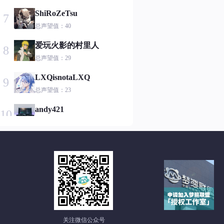
ShiRoZeTsu
7
总声望值：40
爱玩火影的村里人
8
总声望值：29
LXQisnotaLXQ
9
总声望值：23
andy421
10
总声望值：23
Tixkos
11
总声望值：21
云小安
12
总声望值：21
qq_35266323
13
总声望值：21
关注微信公众号