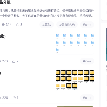
纪念品分组
相对均衡，他要把购来的纪念品根据价格进行分组，但每组最多只能包括两件
过一个给定的整数。为了保证在尽量短的时间内发完所有纪念品，乐乐希望分
有分组方案中分组数最少的一种，输出最少的分组数目。100% 的数据满
314
8
#算法
#数据结构
#c++


w。第一行包括一个整
珍藏）
273
2
#c++


藏）
228
1
#c++

